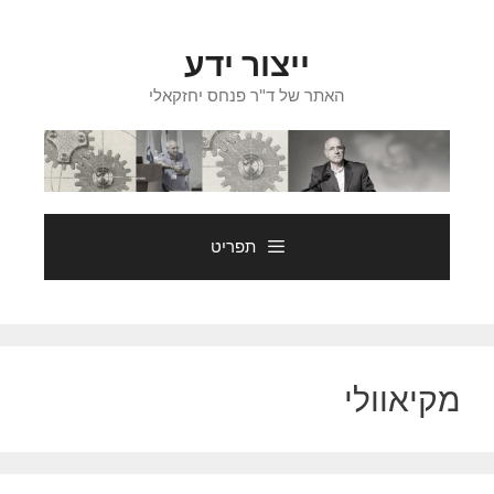
דלג
תוכן
ייצור ידע
האתר של ד"ר פנחס יחזקאלי
תפריט
מקיאוולי