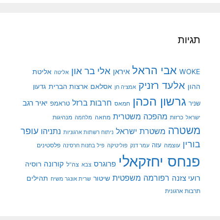
תגיות
אבי הראל
אלי בר און
איראן
WOKE
אליטת
אליטה
אלעד רזניק
ההון
אסלאם
ארצות הברית
גדעון
אמציה חן
גרשון הכהן
חרבות ברזל
יאיר רגב
שניר
טראמפ
חמאס
מהפכה משטרית
מנהיגות
ישראל
כרזות
מחאה
מלחמה
משטרה
עופר
משטרת ישראל
נתניהו
ניתוח רשתות ארגוניות
בורין
עוצמה
עזה
פלסטינים
עמר דנק
פוליטיקה
פיל בחנות חרסינה
פנחס יחזקאלי
קורונה
פרוגרס
רוסיה
צה"ל
צבא
רפורמה משפטית
רועי צזנה
שיטור
תהילים
שרית אונגר משיח
תרבות ארגונית