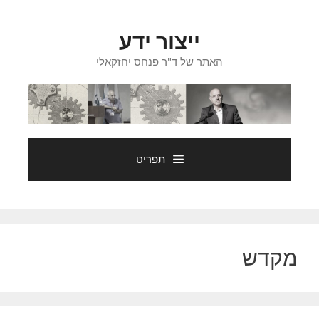
דלג
תוכן
ייצור ידע
האתר של ד"ר פנחס יחזקאלי
תפריט
מקדש