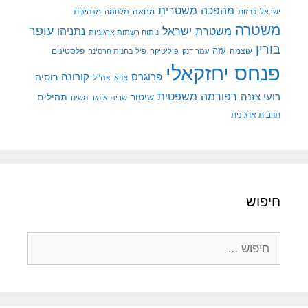
מהפכה משטרית
מנהיגות
ישראל
כרזות
מחאה
מלחמה
משטרה
עופר
משטרת ישראל
נתניהו
ניתוח רשתות ארגוניות
בורין
עוצמה
עזה
פלסטינים
עמר דנק
פוליטיקה
פיל בחנות חרסינה
פנחס יחזקאלי
קורונה
פרוגרס
רוסיה
צה"ל
צבא
רפורמה משפטית
רועי צזנה
שיטור
תהילים
שרית אונגר משיח
תרבות ארגונית
חיפוש
חיפוש: