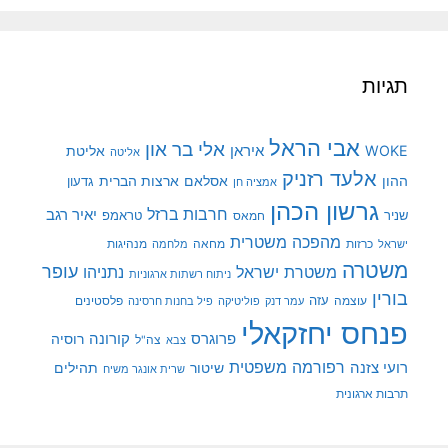
תגיות
אבי הראל
אלי בר און
איראן
WOKE
אליטת
אליטה
אלעד רזניק
ההון
אסלאם
ארצות הברית
גדעון
אמציה חן
גרשון הכהן
חרבות ברזל
יאיר רגב
שניר
טראמפ
חמאס
מהפכה משטרית
מנהיגות
ישראל
כרזות
מחאה
מלחמה
משטרה
עופר
משטרת ישראל
נתניהו
ניתוח רשתות ארגוניות
בורין
עוצמה
עזה
פלסטינים
עמר דנק
פוליטיקה
פיל בחנות חרסינה
פנחס יחזקאלי
קורונה
פרוגרס
רוסיה
צה"ל
צבא
רפורמה משפטית
רועי צזנה
שיטור
תהילים
שרית אונגר משיח
תרבות ארגונית