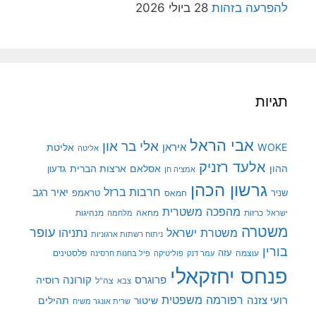
להפרעה בזהות
28 ביולי 2026
תגיות
אבי הראל
אלי בר און
איראן
WOKE
אליטת
אליטה
אלעד רזניק
ההון
אסלאם
ארצות הברית
גדעון
אמציה חן
גרשון הכהן
חרבות ברזל
יאיר רגב
שניר
טראמפ
חמאס
מהפכה משטרית
מנהיגות
ישראל
כרזות
מחאה
מלחמה
משטרה
עופר
משטרת ישראל
נתניהו
ניתוח רשתות ארגוניות
בורין
עוצמה
עזה
פלסטינים
עמר דנק
פוליטיקה
פיל בחנות חרסינה
פנחס יחזקאלי
קורונה
פרוגרס
רוסיה
צה"ל
צבא
רפורמה משפטית
רועי צזנה
שיטור
תהילים
שרית אונגר משיח