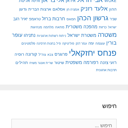
אלי בר און
איראן
WOKE
אליטת
אליטה
אלעד רזניק
ההון
אסלאם
ארצות הברית
גדעון
אמציה חן
גרשון הכהן
חרבות ברזל
יאיר רגב
שניר
טראמפ
חמאס
מהפכה משטרית
מנהיגות
ישראל
כרזות
מחאה
מלחמה
משטרה
עופר
משטרת ישראל
נתניהו
ניתוח רשתות ארגוניות
בורין
עוצמה
עזה
פלסטינים
עמר דנק
פוליטיקה
פיל בחנות חרסינה
פנחס יחזקאלי
קורונה
פרוגרס
רוסיה
צה"ל
צבא
רפורמה משפטית
רועי צזנה
שיטור
תהילים
שרית אונגר משיח
תרבות ארגונית
חיפוש
חיפוש: