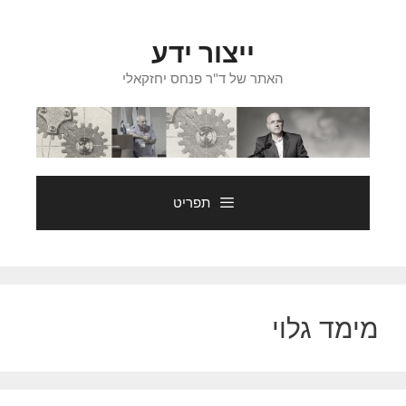
דלג
תוכן
ייצור ידע
האתר של ד"ר פנחס יחזקאלי
תפריט
מימד גלוי