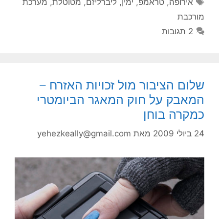
תגיות
אירופה
,
טראמפ
,
ימין
,
ליברליזם
,
מטוטלת
,
מערכת
מורכבת
2 תגובות
שלום הציבור מול זכויות האזרח –
המאבק על חוק המאגר הביומטרי
כמקרה בוחן
24 ביולי 2009
מאת
yehezkeally@gmail.com