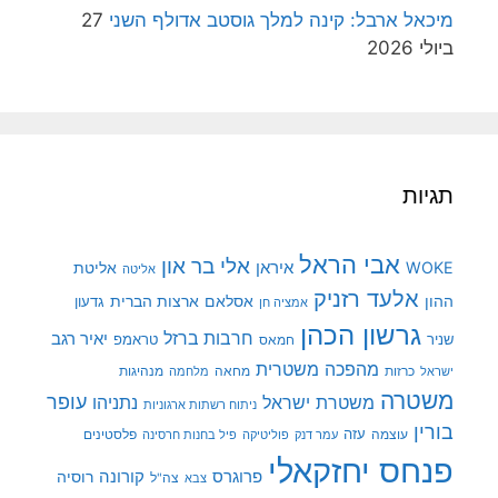
מיכאל ארבל: קינה למלך גוסטב אדולף השני
27
ביולי 2026
תגיות
אבי הראל
אלי בר און
איראן
WOKE
אליטת
אליטה
אלעד רזניק
ההון
אסלאם
ארצות הברית
גדעון
אמציה חן
גרשון הכהן
חרבות ברזל
יאיר רגב
שניר
טראמפ
חמאס
מהפכה משטרית
מנהיגות
ישראל
כרזות
מחאה
מלחמה
משטרה
עופר
משטרת ישראל
נתניהו
ניתוח רשתות ארגוניות
בורין
עוצמה
עזה
פלסטינים
עמר דנק
פוליטיקה
פיל בחנות חרסינה
פנחס יחזקאלי
קורונה
פרוגרס
רוסיה
צה"ל
צבא