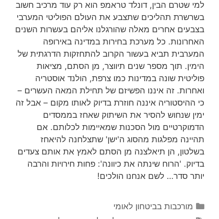
למי שטרם הבין, דונלד טראמפ הוא רק עוד מרכיב חשוב
בשרשרת תהליכים שתצבע את העולם הפוליטי המערבי
בצבעים אחרים מאלה שהורגלנו אליהם בעשרות השנים
האחרונות. כל מערכת בחירות במדינה באירופה
המערבית תביא בעשור הקרוב להתחזקות הדרגתית של
הימין. תוך מספר שנים תיווצר, מן הסתם, מציאות
פוליטית שונה במדינות כמו צרפת, הולנד אוסטריה
ואחרות. זה איננו הפשיזם של תחילת המאה העשרים –
כי ההיסטוריה איננה חוזרת בדיוק לאותו מקום – אבל זה
ימין שנחוש להסיר את השיתוק שאחז בממסדים
הדמוקרטיים מול הסכנות שמאיימות לכלותם. אם
תהיינה מפלגות מהסוג ה'ישן' שתצלחנה להיאחז
בשלטון, הן תיאלצנה מן הסתם לאמץ את אותם צעדים
בדיוק. 'הרוח שינתה את כיוונה': פחות חירויות והרבה
יותר סדר… לשם אנחנו הולכים!
קטגוריות
מורכבות בביטחון לאומי