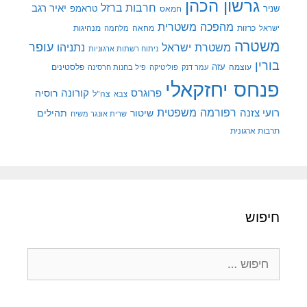
גרשון הכהן
חרבות ברזל
יאיר רגב
שניר
טראמפ
חמאס
מהפכה משטרית
מנהיגות
ישראל
כרזות
מחאה
מלחמה
משטרה
עופר
משטרת ישראל
נתניהו
ניתוח רשתות ארגוניות
בורין
עוצמה
עזה
פלסטינים
עמר דנק
פוליטיקה
פיל בחנות חרסינה
פנחס יחזקאלי
קורונה
פרוגרס
רוסיה
צה"ל
צבא
רפורמה משפטית
רועי צזנה
שיטור
תהילים
שרית אונגר משיח
תרבות ארגונית
חיפוש
חיפוש: