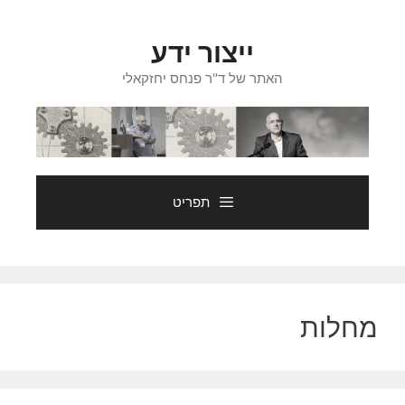
דלג
תוכן
ייצור ידע
האתר של ד"ר פנחס יחזקאלי
תפריט
מחלות