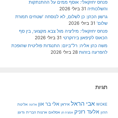
פנחס יחזקאלי: אוסף ממים על ההתנתקות
והשלכותיה
31 ביולי 2026
גרשון הכהן: כן לשלום, לא לנוסחה 'שטחים תמורת
שלום'
31 ביולי 2026
פנחס יחזקאלי: מיליציה מול צבא מקצועי, בין סף
הכאוס לקיפאון בירוקרטי
31 ביולי 2026
משה כהן אליה: רל"ביזם: התנגדות פוליטית שהופכת
להפרעה בזהות
28 ביולי 2026
תגיות
אבי הראל
אלי בר און
איראן
WOKE
אליטת
אליטה
אלעד רזניק
ההון
אסלאם
ארצות הברית
גדעון
אמציה חן