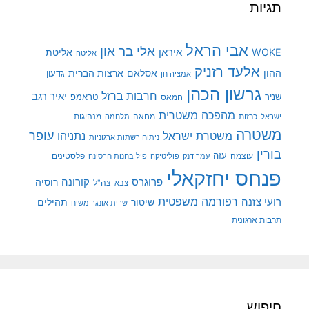
תגיות
אבי הראל
אלי בר און
איראן
WOKE
אליטת
אליטה
אלעד רזניק
ההון
אסלאם
ארצות הברית
גדעון
אמציה חן
גרשון הכהן
חרבות ברזל
יאיר רגב
שניר
טראמפ
חמאס
מהפכה משטרית
מנהיגות
ישראל
כרזות
מחאה
מלחמה
משטרה
עופר
משטרת ישראל
נתניהו
ניתוח רשתות ארגוניות
בורין
עוצמה
עזה
פלסטינים
עמר דנק
פוליטיקה
פיל בחנות חרסינה
פנחס יחזקאלי
קורונה
פרוגרס
רוסיה
צה"ל
צבא
רפורמה משפטית
רועי צזנה
שיטור
תהילים
שרית אונגר משיח
תרבות ארגונית
חיפוש