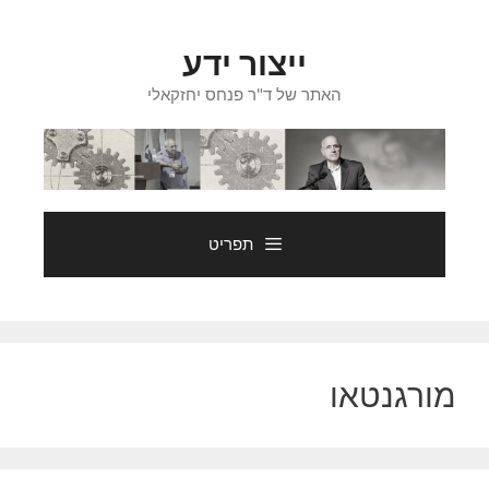
דלג
תוכן
ייצור ידע
האתר של ד"ר פנחס יחזקאלי
תפריט
מורגנטאו