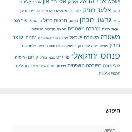
אבי הראל
אלי בר און
איראן
WOKE
אליטת
אליטה
אלעד רזניק
ההון
אסלאם
ארצות הברית
גדעון
אמציה חן
גרשון הכהן
חרבות ברזל
יאיר רגב
שניר
טראמפ
חמאס
מהפכה משטרית
מנהיגות
ישראל
כרזות
מחאה
מלחמה
משטרה
עופר
משטרת ישראל
נתניהו
ניתוח רשתות ארגוניות
בורין
עוצמה
עזה
פלסטינים
עמר דנק
פוליטיקה
פיל בחנות חרסינה
פנחס יחזקאלי
קורונה
פרוגרס
רוסיה
צה"ל
צבא
רפורמה משפטית
רועי צזנה
שיטור
תהילים
שרית אונגר משיח
תרבות ארגונית
חיפוש
חיפוש: