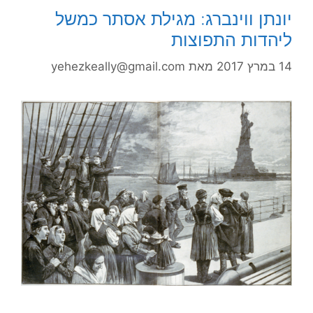
יונתן ווינברג: מגילת אסתר כמשל
ליהדות התפוצות
14 במרץ 2017
מאת
yehezkeally@gmail.com