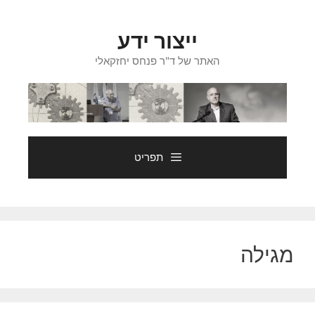
דלג
תוכן
ייצור ידע
האתר של ד"ר פנחס יחזקאלי
תפריט
מגילה