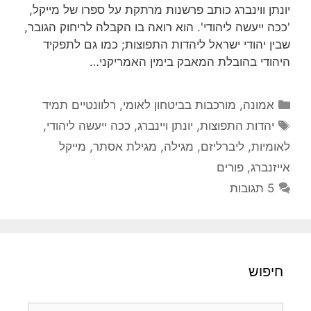
יונתן ווינברג כותב פרשנות מרתקת על ספרו של מייקל,
'ככה ייעשה ליהודי'. הוא רואה בו הקבלה לריחוק הגובר,
שבין יהודי ישראל ליהדות התפוצות; כמו גם לתפקיד
היהודי בהובלת המאבק בימין האמריקני…
קטגוריות
אמונה
,
מורכבות בביטחון לאומי
,
רלוונטיים תמיד
תגיות
יהדות התפוצות
,
יונתן ויינברג
,
ככה ייעשה ליהודי
,
לאומיות
,
ליברליזם
,
מגילה
,
מגילת אסתר
,
מייקל
אייזנברג
,
פורים
5 תגובות
חיפוש
חיפוש: