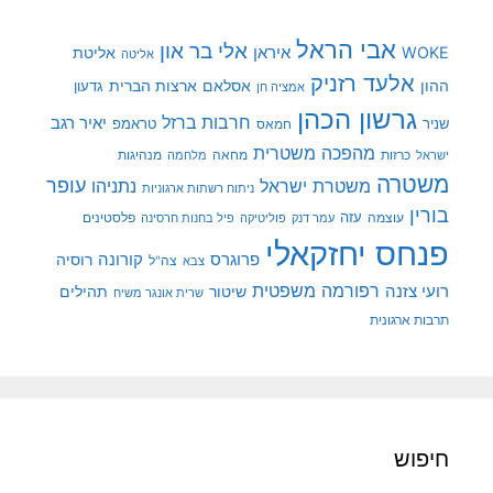
אבי הראל
אלי בר און
איראן
WOKE
אליטת
אליטה
אלעד רזניק
ההון
אסלאם
ארצות הברית
גדעון
אמציה חן
גרשון הכהן
חרבות ברזל
יאיר רגב
שניר
טראמפ
חמאס
מהפכה משטרית
מנהיגות
ישראל
כרזות
מחאה
מלחמה
משטרה
עופר
משטרת ישראל
נתניהו
ניתוח רשתות ארגוניות
בורין
עוצמה
עזה
פלסטינים
עמר דנק
פוליטיקה
פיל בחנות חרסינה
פנחס יחזקאלי
קורונה
פרוגרס
רוסיה
צה"ל
צבא
רפורמה משפטית
רועי צזנה
שיטור
תהילים
שרית אונגר משיח
תרבות ארגונית
חיפוש