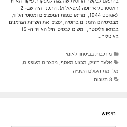
בהתאם לבקשה הרוסית שהוצגה למפקדת פיקוד האוויר
האסטרטגי אירופה (מפאא"א). התכנון היה שב- 2
לאוגוסט 1944, ימריאו כנפות המפציצים ומטוסי הליווי,
מבסיסיהם הזמניים ברוסיה, יפציצו את השדות הגרמנים
בבוזאו וזליסטה, וימשיכו לבסיסי חיל האוויר ה- 15
באיטליה…
קטגוריות
מורכבות בביטחון לאומי
תגיות
אלעד רזניק
,
מבצע מאסף
,
מבצרים מעופפים
,
מלחמת העולם השנייה
8 תגובות
חיפוש