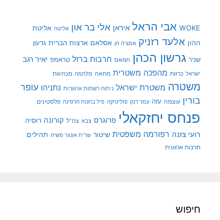
אבי הראל
אלי בר און
איראן
WOKE
אליטת
אליטה
אלעד רזניק
ההון
אסלאם
ארצות הברית
גדעון
אמציה חן
גרשון הכהן
חרבות ברזל
יאיר רגב
שניר
טראמפ
חמאס
מהפכה משטרית
מנהיגות
ישראל
כרזות
מחאה
מלחמה
משטרה
עופר
משטרת ישראל
נתניהו
ניתוח רשתות ארגוניות
בורין
עוצמה
עזה
פלסטינים
עמר דנק
פוליטיקה
פיל בחנות חרסינה
פנחס יחזקאלי
קורונה
פרוגרס
רוסיה
צה"ל
צבא
רפורמה משפטית
רועי צזנה
שיטור
תהילים
שרית אונגר משיח
תרבות ארגונית
חיפוש