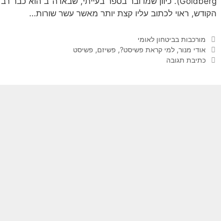
Goldberg). כיוון שמדובר בספר בעייתי, שבארה"ב הוא כבר 
הקודש, ראוי לכתוב עליו קצת יותר מאשר עשר שורות…
קטגוריות
מורכבות בביטחון לאומי
תגיות
אודי מנור
,
למי קראת פשיסט?
,
פשיזם
,
פשיסט
כתיבת תגובה