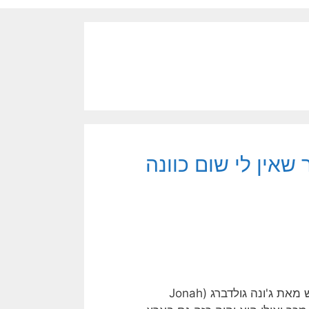
שאין לי שום כוונה
המלים 'למי קראת פשיסט?' הן (בין השאר) כותרת של ספר חדש מאת ג'ונה גולדברג (Jonah