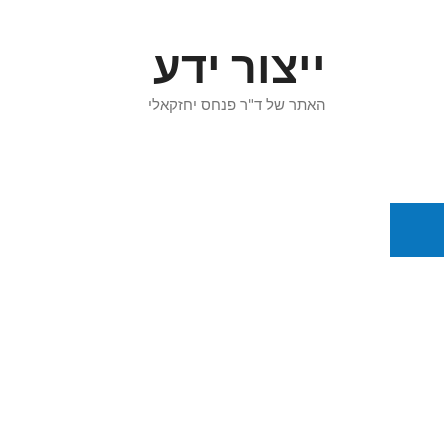
דלג
תוכן
ייצור ידע
האתר של ד"ר פנחס יחזקאלי