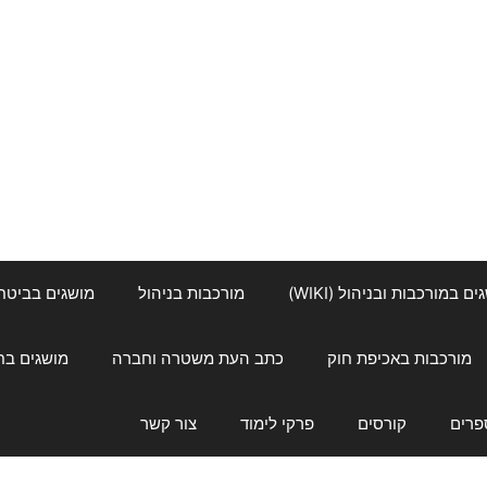
ם במורכבות ובניהול (WIKI)
מורכבות בניהול
מושגים בביטחון ל
מורכבות באכיפת חוק
כתב העת משטרה וחברה
מושגים בחינוך
פרים
קורסים
פרקי לימוד
צור קשר