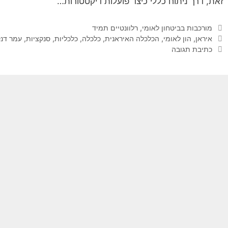
זאת, דרך ניתוח כללי כיצד פועלות דיקטטורות…
קטגוריות
מורכבות בביטחון לאומי
,
רלוונטיים תמיד
תגיות
איראן
,
הון לאומי
,
הכלכלה האיראנית
,
כלכלה
,
כלכליות
,
סנקציות
,
עמר דנק
כתיבת תגובה