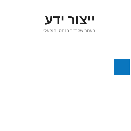
דלג
תוכן
ייצור ידע
האתר של ד"ר פנחס יחזקאלי