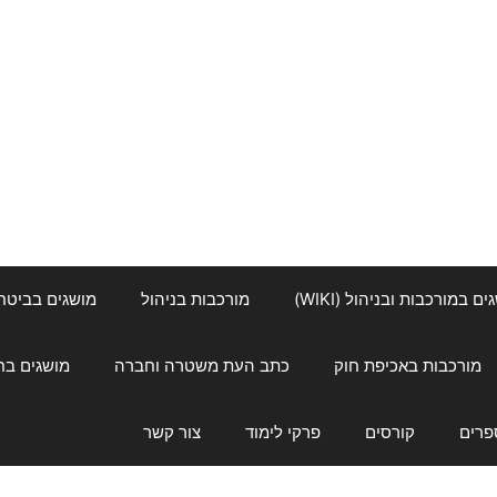
ם במורכבות ובניהול (WIKI)
מורכבות בניהול
מושגים בביטחון ל
מורכבות באכיפת חוק
כתב העת משטרה וחברה
מושגים בחינוך
פרים
קורסים
פרקי לימוד
צור קשר