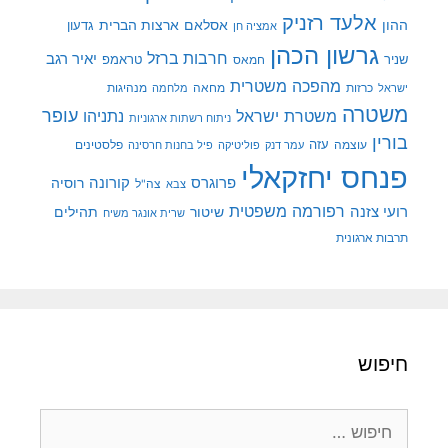
אלעד רזניק
ההון
אסלאם
ארצות הברית
גדעון
אמציה חן
גרשון הכהן
חרבות ברזל
יאיר רגב
שניר
טראמפ
חמאס
מהפכה משטרית
מנהיגות
ישראל
כרזות
מחאה
מלחמה
משטרה
עופר
משטרת ישראל
נתניהו
ניתוח רשתות ארגוניות
בורין
עוצמה
עזה
פלסטינים
עמר דנק
פוליטיקה
פיל בחנות חרסינה
פנחס יחזקאלי
קורונה
פרוגרס
רוסיה
צה"ל
צבא
רפורמה משפטית
רועי צזנה
שיטור
תהילים
שרית אונגר משיח
תרבות ארגונית
חיפוש
חיפוש: