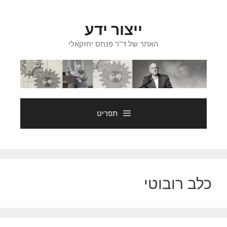
דלג
תוכן
ייצור ידע
האתר של ד"ר פנחס יחזקאלי
תפריט
כלב רובוטי