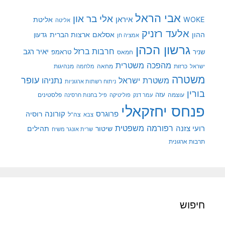
אבי הראל
אלי בר און
איראן
WOKE
אליטת
אליטה
אלעד רזניק
ההון
אסלאם
ארצות הברית
גדעון
אמציה חן
גרשון הכהן
חרבות ברזל
יאיר רגב
שניר
טראמפ
חמאס
מהפכה משטרית
מנהיגות
ישראל
כרזות
מחאה
מלחמה
משטרה
עופר
משטרת ישראל
נתניהו
ניתוח רשתות ארגוניות
בורין
עוצמה
עזה
פלסטינים
עמר דנק
פוליטיקה
פיל בחנות חרסינה
פנחס יחזקאלי
קורונה
פרוגרס
רוסיה
צה"ל
צבא
רפורמה משפטית
רועי צזנה
שיטור
תהילים
שרית אונגר משיח
תרבות ארגונית
חיפוש