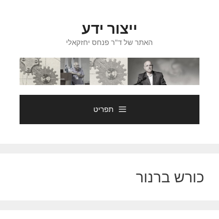
דלג
תוכן
ייצור ידע
האתר של ד"ר פנחס יחזקאלי
תפריט
כורש ברנור