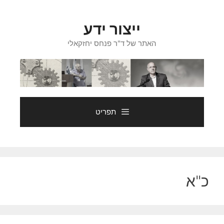
דלג
תוכן
ייצור ידע
האתר של ד"ר פנחס יחזקאלי
תפריט
כ"א