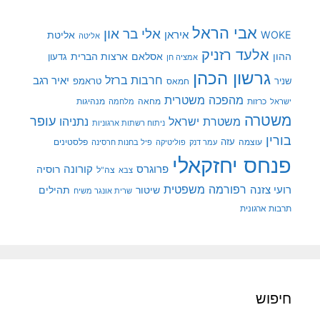
אבי הראל
אלי בר און
איראן
WOKE
אליטת
אליטה
אלעד רזניק
ההון
אסלאם
ארצות הברית
גדעון
אמציה חן
גרשון הכהן
חרבות ברזל
יאיר רגב
שניר
טראמפ
חמאס
מהפכה משטרית
מנהיגות
ישראל
כרזות
מחאה
מלחמה
משטרה
עופר
משטרת ישראל
נתניהו
ניתוח רשתות ארגוניות
בורין
עוצמה
עזה
פלסטינים
עמר דנק
פוליטיקה
פיל בחנות חרסינה
פנחס יחזקאלי
קורונה
פרוגרס
רוסיה
צה"ל
צבא
רפורמה משפטית
רועי צזנה
שיטור
תהילים
שרית אונגר משיח
תרבות ארגונית
חיפוש