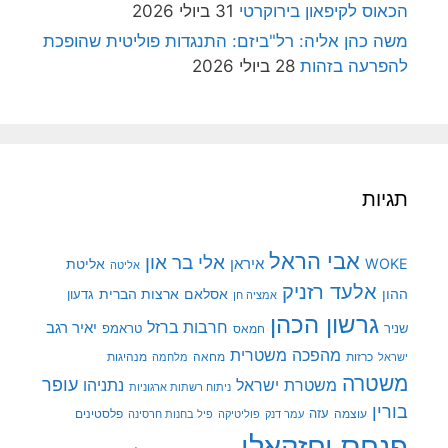
הכאוס לקיפאון בירוקרטי
31 ביולי 2026
משה כהן אליה: רל"ביזם: התנגדות פוליטית שהופכת
להפרעה בזהות
28 ביולי 2026
תגיות
אבי הראל
אלי בר און
איראן
WOKE
אליטת
אליטה
אלעד רזניק
ההון
אסלאם
ארצות הברית
גדעון
אמציה חן
גרשון הכהן
חרבות ברזל
יאיר רגב
שניר
טראמפ
חמאס
מהפכה משטרית
מנהיגות
ישראל
כרזות
מחאה
מלחמה
משטרה
עופר
משטרת ישראל
נתניהו
ניתוח רשתות ארגוניות
בורין
עוצמה
עזה
פלסטינים
עמר דנק
פוליטיקה
פיל בחנות חרסינה
פנחס יחזקאלי