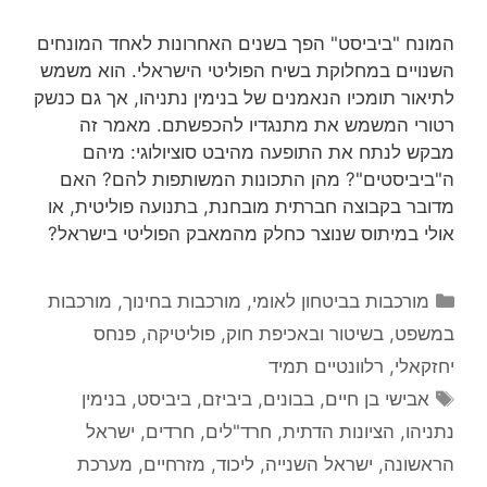
המונח "ביביסט" הפך בשנים האחרונות לאחד המונחים
השנויים במחלוקת בשיח הפוליטי הישראלי. הוא משמש
לתיאור תומכיו הנאמנים של בנימין נתניהו, אך גם כנשק
רטורי המשמש את מתנגדיו להכפשתם. מאמר זה
מבקש לנתח את התופעה מהיבט סוציולוגי: מיהם
ה"ביביסטים"? מהן התכונות המשותפות להם? האם
מדובר בקבוצה חברתית מובחנת, בתנועה פוליטית, או
אולי במיתוס שנוצר כחלק מהמאבק הפוליטי בישראל?
קטגוריות
מורכבות בביטחון לאומי
,
מורכבות בחינוך
,
מורכבות
במשפט, בשיטור ובאכיפת חוק
,
פוליטיקה
,
פנחס
יחזקאלי
,
רלוונטיים תמיד
תגיות
אבישי בן חיים
,
בבונים
,
ביביזם
,
ביביסט
,
בנימין
נתניהו
,
הציונות הדתית
,
חרד"לים
,
חרדים
,
ישראל
הראשונה
,
ישראל השנייה
,
ליכוד
,
מזרחיים
,
מערכת