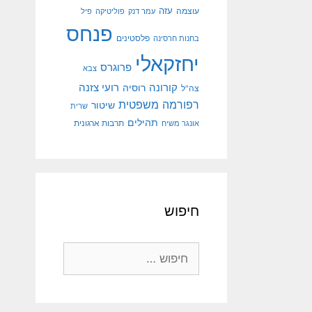
עוצמה
עזה
עמר דנק
פוליטיקה
פיל
פנחס
פלסטינים
בחנות חרסינה
יחזקאלי
פרוגרס
צבא
קורונה
רועי צזנה
רוסיה
צה"ל
רפורמה משפטית
שיטור
שרית
תהילים
אונגר משיח
תרבות ארגונית
חיפוש
חיפוש: