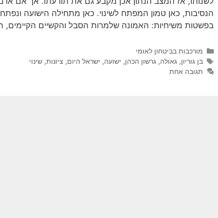
לשנותו, אז המצב הנתון אכן מקבע גם את תודעתו. אך אם אדם ב
הנסיבות, כאן טמון המפתח לשינוי. כאן מתחילה הישועה ונפתחת
בפשטות משיחיות: האמונה שלמרות הסבל והקשיים הקיימים, ה
קטגוריות
מורכבות בביטחון לאומי
תגיות
בן גוריון
,
גאולה
,
גרשון הכהן
,
ישועה
,
ישראל היום
,
ציונות
,
שינוי
תגובה אחת