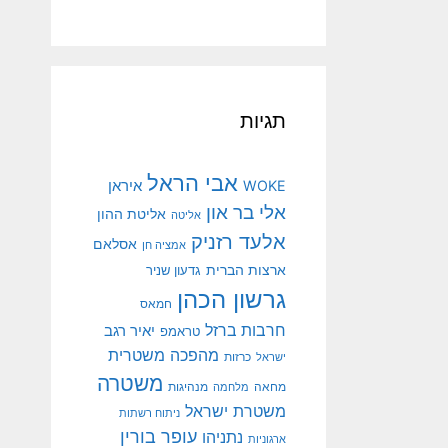
תגיות
אבי הראל
איראן
WOKE
אלי בר און
אליטת ההון
אליטה
אלעד רזניק
אסלאם
אמציה חן
ארצות הברית
גדעון שניר
גרשון הכהן
חמאס
חרבות ברזל
יאיר רגב
טראמפ
מהפכה משטרית
ישראל
כרזות
משטרה
מנהיגות
מחאה
מלחמה
משטרת ישראל
ניתוח רשתות
עופר בורין
נתניהו
ארגוניות