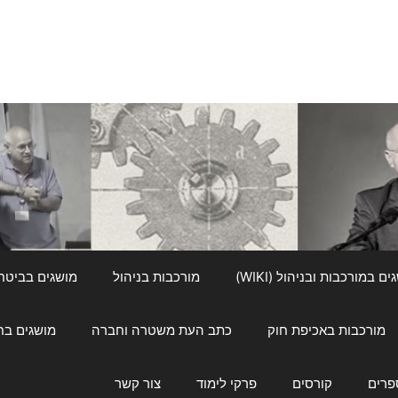
ם במורכבות ובניהול (WIKI)
מורכבות בניהול
מושגים בביטחון ל
מורכבות באכיפת חוק
כתב העת משטרה וחברה
מושגים בחינוך
פרים
קורסים
פרקי לימוד
צור קשר