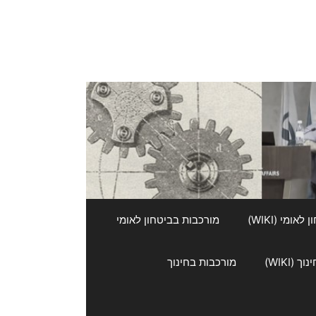
אומי (WIKI)
מורכבות בביטחון לאומי
 (WIKI)
מורכבות בחינוך