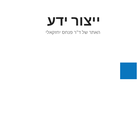
דלג
תוכן
ייצור ידע
האתר של ד"ר פנחס יחזקאלי