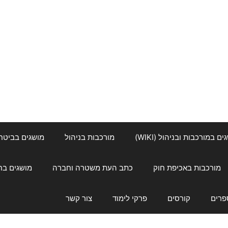
ם במורכבות ובניהול (WIKI)
מורכבות בניהול
מושגים בביטחון ל
מורכבות באכיפת חוק
כתב העת משטרה וחברה
מושגים בחינוך
פרים
קורסים
פרקי לימוד
צור קשר