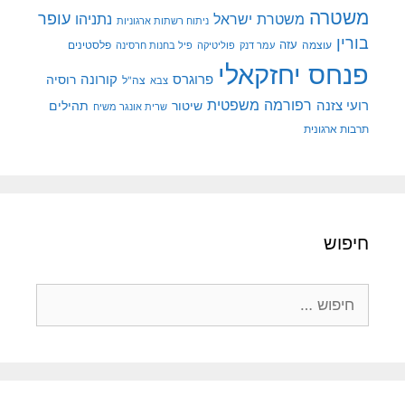
משטרה
עופר
משטרת ישראל
נתניהו
ניתוח רשתות ארגוניות
בורין
עוצמה
עזה
פלסטינים
עמר דנק
פוליטיקה
פיל בחנות חרסינה
פנחס יחזקאלי
קורונה
פרוגרס
רוסיה
צה"ל
צבא
רפורמה משפטית
רועי צזנה
שיטור
תהילים
שרית אונגר משיח
תרבות ארגונית
חיפוש
חיפוש: