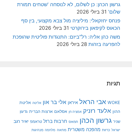
גרשון הכהן: כן לשלום, לא לנוסחה 'שטחים תמורת
שלום'
31 ביולי 2026
פנחס יחזקאלי: מיליציה מול צבא מקצועי, בין סף
הכאוס לקיפאון בירוקרטי
31 ביולי 2026
משה כהן אליה: רל"ביזם: התנגדות פוליטית שהופכת
להפרעה בזהות
28 ביולי 2026
תגיות
אבי הראל
אלי בר און
איראן
WOKE
אליטת
אליטה
אלעד רזניק
ההון
אסלאם
ארצות הברית
גדעון
אמציה חן
גרשון הכהן
חרבות ברזל
יאיר רגב
שניר
טראמפ
חמאס
מהפכה משטרית
מנהיגות
ישראל
כרזות
מחאה
מלחמה