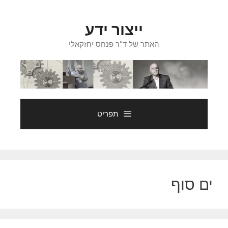
דלג
תוכן
ייצור ידע
האתר של ד"ר פנחס יחזקאלי
תפריט
ים סוף