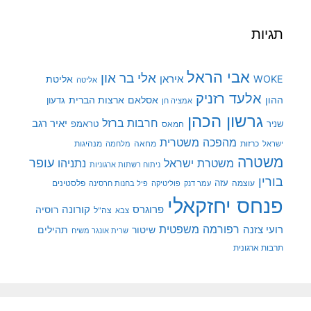
תגיות
אבי הראל
אלי בר און
איראן
WOKE
אליטת
אליטה
אלעד רזניק
ההון
אסלאם
ארצות הברית
גדעון
אמציה חן
גרשון הכהן
חרבות ברזל
יאיר רגב
שניר
טראמפ
חמאס
מהפכה משטרית
מנהיגות
ישראל
כרזות
מחאה
מלחמה
משטרה
עופר
משטרת ישראל
נתניהו
ניתוח רשתות ארגוניות
בורין
עוצמה
עזה
פלסטינים
עמר דנק
פוליטיקה
פיל בחנות חרסינה
פנחס יחזקאלי
קורונה
פרוגרס
רוסיה
צה"ל
צבא
רפורמה משפטית
רועי צזנה
שיטור
תהילים
שרית אונגר משיח
תרבות ארגונית