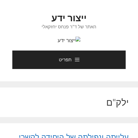
דלג
תוכן
ייצור ידע
האתר של ד"ר פנחס יחזקאלי
תפריט
ילק"ם
עלייתה ונפילתה של היחידה לקשרי