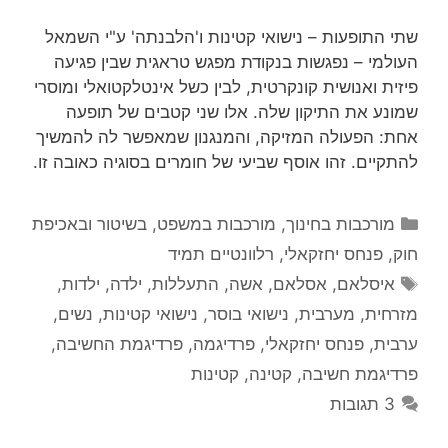
שתי התופעות – נישואי קטינות ו'הלבנתה' ע"י השמאל
העולמי – נפגשות בנקודת מפגש טראגית שבין פגיעה
פיזית ואנושית קונקרטית, לבין כשל אינטלקטואלי ומוסרי
שמונע את התיקון שלה. אלו שני קטבים של תופעה
אחת: הפעולה המזיקה, והמנגנון שמאפשר לה להמשיך
להתקיים. זהו אוסף שביעי של חומרים בסוגיה כאובה זו.
קטגוריות
מורכבות בחינוך
,
מורכבות במשפט, בשיטור ובאכיפת
חוק
,
פנחס יחזקאלי
,
רלוונטיים תמיד
תגיות
איסלאם
,
אסלאם
,
אשה
,
התעללות
,
ילדה
,
ילדות
,
מזרחית
,
מערבית
,
נישואי בוסר
,
נישואי קטינות
,
נשים
,
ערבית
,
פנחס יחזקאלי
,
פרדיגמה
,
פרדיגמת החשיבה
,
פרדיגמת חשיבה
,
קטינה
,
קטינות
3 תגובות