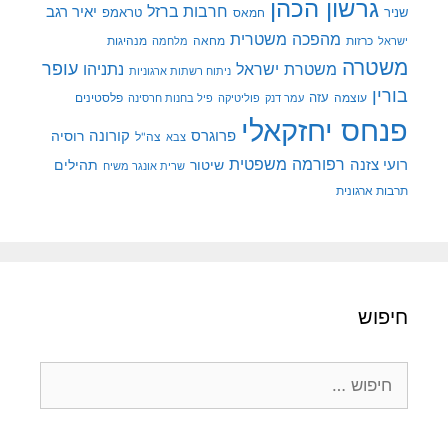
גרשון הכהן
חרבות ברזל
יאיר רגב
שניר
טראמפ
חמאס
מהפכה משטרית
מנהיגות
ישראל
כרזות
מחאה
מלחמה
משטרה
עופר
משטרת ישראל
נתניהו
ניתוח רשתות ארגוניות
בורין
עוצמה
עזה
פלסטינים
עמר דנק
פוליטיקה
פיל בחנות חרסינה
פנחס יחזקאלי
קורונה
פרוגרס
רוסיה
צה"ל
צבא
רפורמה משפטית
רועי צזנה
שיטור
תהילים
שרית אונגר משיח
תרבות ארגונית
חיפוש
חיפוש: