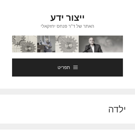
דלג
תוכן
ייצור ידע
האתר של ד"ר פנחס יחזקאלי
תפריט
ילדה