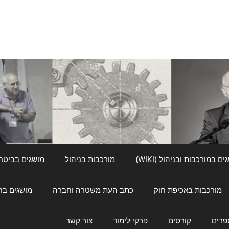
ם במורכבות ובניהול (WIKI)
מורכבות בניהול
מושגים בביטחון ל
מורכבות באכיפת חוק
כתב העת משטרה וחברה
מושגים בחינוך
פרים
קורסים
פרקי לימוד
צור קשר