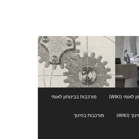
אומי (WIKI)
מורכבות בביטחון לאומי
 (WIKI)
מורכבות בחינוך