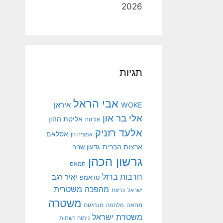
2026
תגיות
אבי הראל
איראן
WOKE
אלי בר און
אליטת ההון
אליטה
אלעד רזניק
אסלאם
אמציה חן
ארצות הברית
גדעון שניר
גרשון הכהן
חמאס
חרבות ברזל
יאיר רגב
טראמפ
מהפכה משטרית
ישראל
כרזות
משטרה
מנהיגות
מחאה
מלחמה
משטרת ישראל
ניתוח רשתות