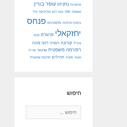
עופר בורין
נתניהו
ארגוניות
עוצמה
עזה
עמר דנק
פוליטיקה
פיל
פנחס
פלסטינים
בחנות חרסינה
יחזקאלי
פרוגרס
צבא
קורונה
רועי צזנה
רוסיה
צה"ל
רפורמה משפטית
שיטור
שרית
תהילים
אונגר משיח
תרבות ארגונית
חיפוש
חיפוש: