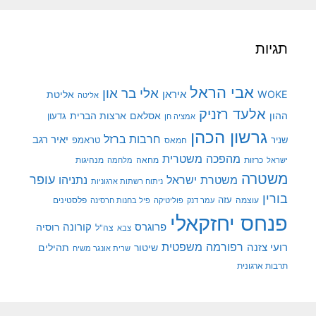
תגיות
אבי הראל
אלי בר און
איראן
WOKE
אליטת
אליטה
אלעד רזניק
ההון
אסלאם
ארצות הברית
גדעון
אמציה חן
גרשון הכהן
חרבות ברזל
יאיר רגב
שניר
טראמפ
חמאס
מהפכה משטרית
מנהיגות
ישראל
כרזות
מחאה
מלחמה
משטרה
עופר
משטרת ישראל
נתניהו
ניתוח רשתות ארגוניות
בורין
עוצמה
עזה
פלסטינים
עמר דנק
פוליטיקה
פיל בחנות חרסינה
פנחס יחזקאלי
קורונה
פרוגרס
רוסיה
צה"ל
צבא
רפורמה משפטית
רועי צזנה
שיטור
תהילים
שרית אונגר משיח
תרבות ארגונית