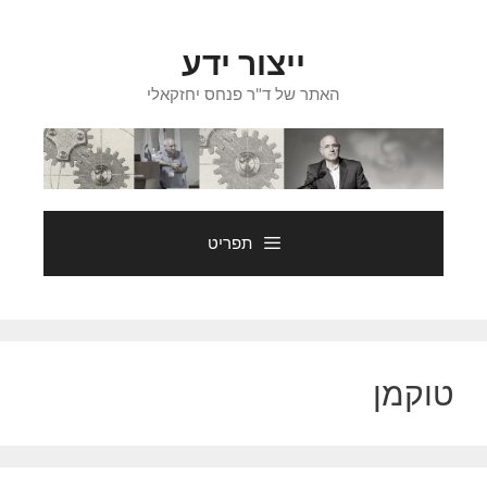
דלג
תוכן
ייצור ידע
האתר של ד"ר פנחס יחזקאלי
תפריט
טוקמן