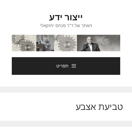
דלג
תוכן
ייצור ידע
האתר של ד"ר פנחס יחזקאלי
תפריט
טביעת אצבע