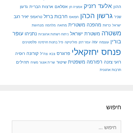
אלעד רזניק
ההון
אסלאם
ארצות הברית
גדעון
אמציה חן
גרשון הכהן
חרבות ברזל
יאיר רגב
שניר
טראמפ
חמאס
מהפכה משטרית
מנהיגות
ישראל
כרזות
מחאה
מלחמה
משטרה
עופר
משטרת ישראל
נתניהו
ניתוח רשתות ארגוניות
בורין
עוצמה
עזה
פלסטינים
עמר דנק
פוליטיקה
פיל בחנות חרסינה
פנחס יחזקאלי
קורונה
פרוגרס
רוסיה
צה"ל
צבא
רפורמה משפטית
רועי צזנה
שיטור
תהילים
שרית אונגר משיח
תרבות ארגונית
חיפוש
חיפוש: