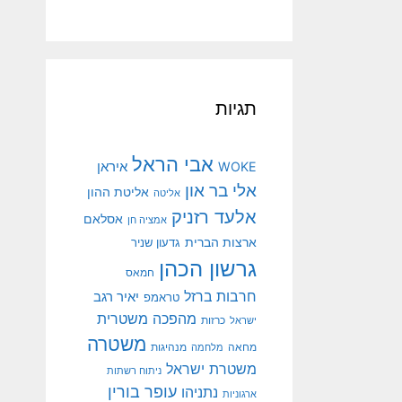
תגיות
אבי הראל
איראן
WOKE
אלי בר און
אליטת ההון
אליטה
אלעד רזניק
אסלאם
אמציה חן
ארצות הברית
גדעון שניר
גרשון הכהן
חמאס
חרבות ברזל
יאיר רגב
טראמפ
מהפכה משטרית
ישראל
כרזות
משטרה
מנהיגות
מחאה
מלחמה
משטרת ישראל
ניתוח רשתות
עופר בורין
נתניהו
ארגוניות