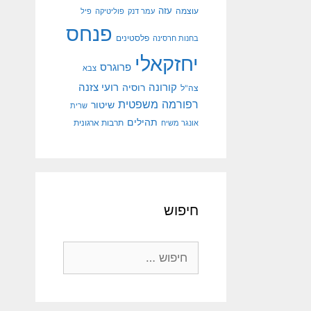
עוצמה
עזה
עמר דנק
פוליטיקה
פיל
פנחס
פלסטינים
בחנות חרסינה
יחזקאלי
פרוגרס
צבא
קורונה
רועי צזנה
רוסיה
צה"ל
רפורמה משפטית
שיטור
שרית
תהילים
אונגר משיח
תרבות ארגונית
חיפוש
חיפוש: