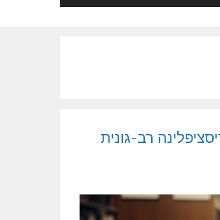
סציפלינה רב-גונית