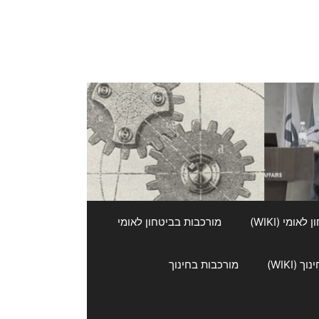
אומי (WIKI)
מורכבות בביטחון לאומי
 (WIKI)
מורכבות בחינוך