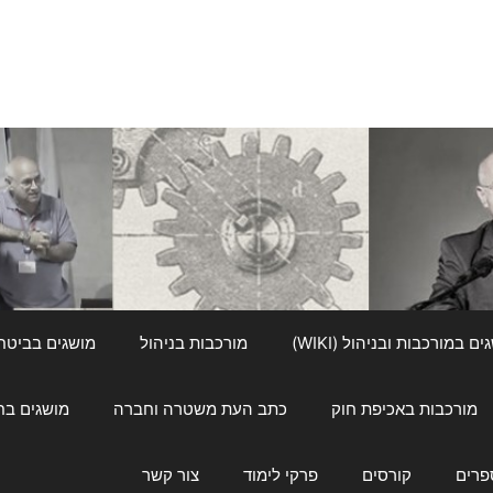
ם במורכבות ובניהול (WIKI)
מורכבות בניהול
מושגים בביטחון ל
מורכבות באכיפת חוק
כתב העת משטרה וחברה
מושגים בחינוך
פרים
קורסים
פרקי לימוד
צור קשר