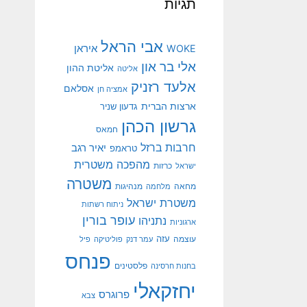
תגיות
אבי הראל
איראן
WOKE
אלי בר און
אליטת ההון
אליטה
אלעד רזניק
אסלאם
אמציה חן
ארצות הברית
גדעון שניר
גרשון הכהן
חמאס
חרבות ברזל
יאיר רגב
טראמפ
מהפכה משטרית
ישראל
כרזות
משטרה
מנהיגות
מחאה
מלחמה
משטרת ישראל
ניתוח רשתות
עופר בורין
נתניהו
ארגוניות
עוצמה
עזה
עמר דנק
פוליטיקה
פיל
פנחס
פלסטינים
בחנות חרסינה
יחזקאלי
פרוגרס
צבא