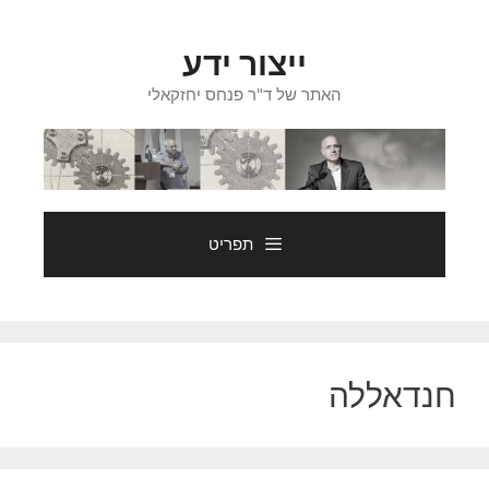
דלג
תוכן
ייצור ידע
האתר של ד"ר פנחס יחזקאלי
תפריט
חנדאללה