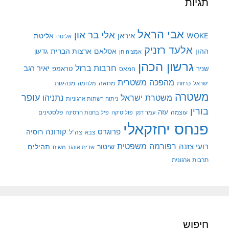
תגיות
אבי הראל
אלי בר און
איראן
WOKE
אליטת
אליטה
אלעד רזניק
ההון
אסלאם
ארצות הברית
גדעון
אמציה חן
גרשון הכהן
חרבות ברזל
יאיר רגב
שניר
טראמפ
חמאס
מהפכה משטרית
מנהיגות
ישראל
כרזות
מחאה
מלחמה
משטרה
עופר
משטרת ישראל
נתניהו
ניתוח רשתות ארגוניות
בורין
עוצמה
עזה
פלסטינים
עמר דנק
פוליטיקה
פיל בחנות חרסינה
פנחס יחזקאלי
קורונה
פרוגרס
רוסיה
צה"ל
צבא
רפורמה משפטית
רועי צזנה
שיטור
תהילים
שרית אונגר משיח
תרבות ארגונית
חיפוש