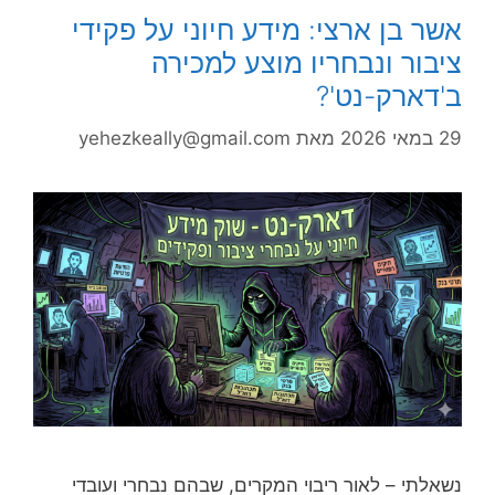
אשר בן ארצי: מידע חיוני על פקידי
ציבור ונבחריו מוצע למכירה
ב'דארק-נט'?
29 במאי 2026
מאת
yehezkeally@gmail.com
נשאלתי – לאור ריבוי המקרים, שבהם נבחרי ועובדי