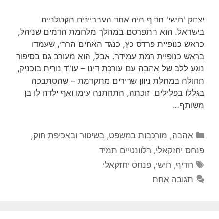
יצחק 'חישי' חדיף היה אחד העבריינים הקטלניים
בישראל. הוא התפרסם במהלך מלחמת הדמים שניהל,
כראש כנופיית פרדס כץ, כנגד האחים הררי, שעמדו
בראש כנופיית רמת עמידר. אבל, הוא מעורב גם בסיפור
נוגע ללב של אהבה עם עורכת דינו – עו"ד נורית בוכניק,
החולה במחלת ניוון שרירים מתקדמת – שהסתבכה
בגללו בפלילים, זוכתה, התחתנה עימו ואף ילדה לו בן
משותף…
קטגוריות
אהבה
,
מורכבות במשפט, בשיטור ובאכיפת חוק
,
פנחס יחזקאלי
,
רלוונטיים תמיד
תגיות
חדיף
,
חישי
,
פנחס יחזקאלי
תגובה אחת