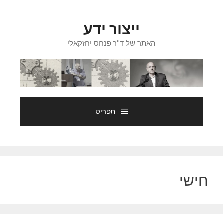
דלג
תוכן
ייצור ידע
האתר של ד"ר פנחס יחזקאלי
תפריט
חישי