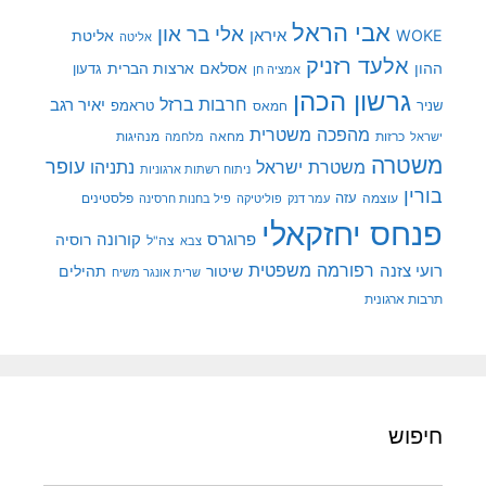
אבי הראל
אלי בר און
איראן
WOKE
אליטת
אליטה
אלעד רזניק
ההון
אסלאם
ארצות הברית
גדעון
אמציה חן
גרשון הכהן
חרבות ברזל
יאיר רגב
שניר
טראמפ
חמאס
מהפכה משטרית
מנהיגות
ישראל
כרזות
מחאה
מלחמה
משטרה
עופר
משטרת ישראל
נתניהו
ניתוח רשתות ארגוניות
בורין
עוצמה
עזה
פלסטינים
עמר דנק
פוליטיקה
פיל בחנות חרסינה
פנחס יחזקאלי
קורונה
פרוגרס
רוסיה
צה"ל
צבא
רפורמה משפטית
רועי צזנה
שיטור
תהילים
שרית אונגר משיח
תרבות ארגונית
חיפוש