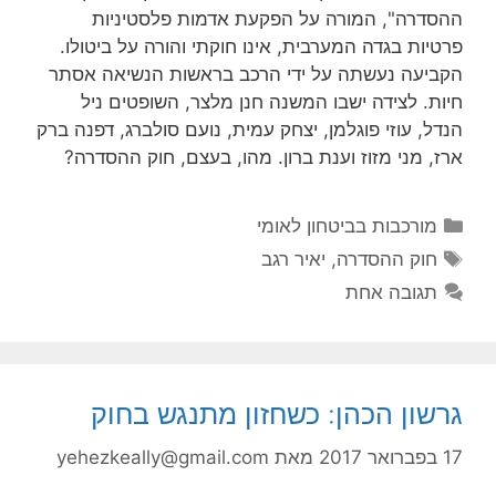
ההסדרה", המורה על הפקעת אדמות פלסטיניות
פרטיות בגדה המערבית, אינו חוקתי והורה על ביטולו.
הקביעה נעשתה על ידי הרכב בראשות הנשיאה אסתר
חיות. לצידה ישבו המשנה חנן מלצר, השופטים ניל
הנדל, עוזי פוגלמן, יצחק עמית, נועם סולברג, דפנה ברק
ארז, מני מזוז וענת ברון. מהו, בעצם, חוק ההסדרה?
קטגוריות
מורכבות בביטחון לאומי
תגיות
חוק ההסדרה
,
יאיר רגב
תגובה אחת
גרשון הכהן: כשחזון מתנגש בחוק
17 בפברואר 2017
מאת
yehezkeally@gmail.com