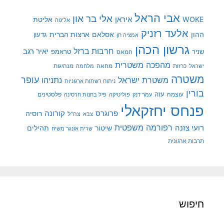
אבי הראל
אלי בר און
איראן
WOKE
אליטת
אליטה
אלעד רזניק
ההון
אסלאם
ארצות הברית
גדעון
אמציה חן
גרשון הכהן
חרבות ברזל
יאיר רגב
שניר
טראמפ
חמאס
מהפכה משטרית
מנהיגות
ישראל
כרזות
מחאה
מלחמה
משטרה
עופר
משטרת ישראל
נתניהו
ניתוח רשתות ארגוניות
בורין
עוצמה
עזה
פלסטינים
עמר דנק
פוליטיקה
פיל בחנות חרסינה
פנחס יחזקאלי
קורונה
פרוגרס
רוסיה
צה"ל
צבא
רפורמה משפטית
רועי צזנה
שיטור
תהילים
שרית אונגר משיח
תרבות ארגונית
חיפוש