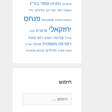
עופר בורין
נתניהו
ארגוניות
עוצמה
עזה
עמר דנק
פוליטיקה
פיל
פנחס
פלסטינים
בחנות חרסינה
יחזקאלי
פרוגרס
צבא
קורונה
רועי צזנה
רוסיה
צה"ל
רפורמה משפטית
שיטור
שרית
תהילים
אונגר משיח
תרבות ארגונית
חיפוש
חיפוש: