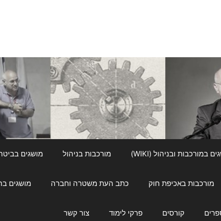
ם במורכבות ובניהול (WIKI)
מורכבות בניהול
מושגים בביטחון ל
מורכבות באכיפת חוק
כתב העת משטרה וחברה
מושגים בחינוך
פרים
קורסים
פרקי לימוד
צור קשר