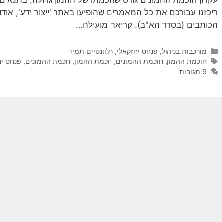
עקרון חוכמת ההמונים גורס שחכמתו של ההמון גדולה, בתנאים
ריכזנו עבורכם את כל המאמרים שהופיעו באתר 'ייצור ידע', אוד
הכותבים (בסדר הא"ב). קריאה מועילה…
קטגוריות
מורכבות בניהול
,
פנחס יחזקאלי
,
רלוונטיים תמיד
תגיות
חוכמת ההמון
,
חוכמת ההמונים
,
חכמת ההמון
,
חכמת ההמונים
,
פנחס יח
9 תגובות