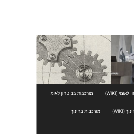
אומי (WIKI)
מורכבות בביטחון לאומי
 (WIKI)
מורכבות בחינוך