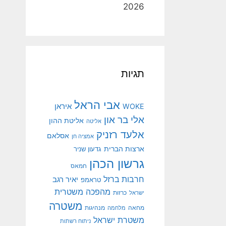
2026
תגיות
אבי הראל
איראן
WOKE
אלי בר און
אליטת ההון
אליטה
אלעד רזניק
אסלאם
אמציה חן
ארצות הברית
גדעון שניר
גרשון הכהן
חמאס
חרבות ברזל
יאיר רגב
טראמפ
מהפכה משטרית
ישראל
כרזות
משטרה
מנהיגות
מחאה
מלחמה
משטרת ישראל
ניתוח רשתות