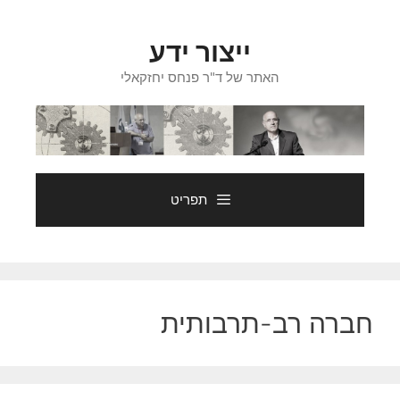
דלג
תוכן
ייצור ידע
האתר של ד"ר פנחס יחזקאלי
תפריט
חברה רב-תרבותית