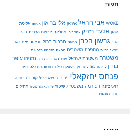
תגיות
אבי הראל
אלי בר און
איראן
WOKE
אליטת
אליטה
אלעד רזניק
ההון
אסלאם
ארצות הברית
גדעון
אמציה חן
גרשון הכהן
חרבות ברזל
יאיר רגב
שניר
טראמפ
חמאס
מהפכה משטרית
מנהיגות
ישראל
כרזות
מחאה
מלחמה
משטרה
עופר
משטרת ישראל
נתניהו
ניתוח רשתות ארגוניות
בורין
עוצמה
עזה
פלסטינים
עמר דנק
פוליטיקה
פיל בחנות חרסינה
פנחס יחזקאלי
קורונה
פרוגרס
רוסיה
צה"ל
צבא
רפורמה משפטית
רועי צזנה
שיטור
תהילים
שרית אונגר משיח
תרבות ארגונית