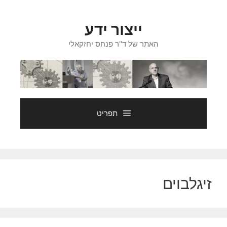
דלג
תוכן
ייצור ידע
האתר של ד"ר פנחס יחזקאלי
תפריט
זיגלבוים