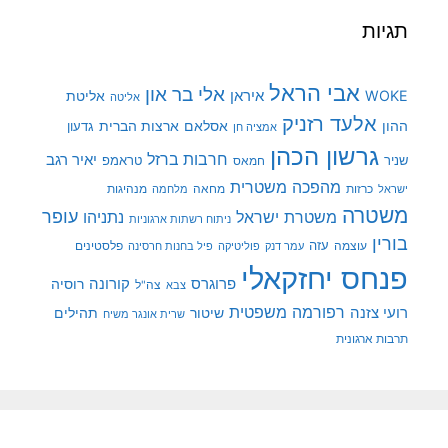
תגיות
אבי הראל
אלי בר און
איראן
WOKE
אליטת
אליטה
אלעד רזניק
ההון
אסלאם
ארצות הברית
גדעון
אמציה חן
גרשון הכהן
חרבות ברזל
יאיר רגב
שניר
טראמפ
חמאס
מהפכה משטרית
מנהיגות
ישראל
כרזות
מחאה
מלחמה
משטרה
עופר
משטרת ישראל
נתניהו
ניתוח רשתות ארגוניות
בורין
עוצמה
עזה
פלסטינים
עמר דנק
פוליטיקה
פיל בחנות חרסינה
פנחס יחזקאלי
קורונה
פרוגרס
רוסיה
צה"ל
צבא
רפורמה משפטית
רועי צזנה
שיטור
תהילים
שרית אונגר משיח
תרבות ארגונית