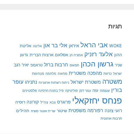
תגיות
אבי הראל
אלי בר און
איראן
WOKE
אליטת
אליטה
אלעד רזניק
ההון
אסלאם
ארצות הברית
גדעון
אמציה חן
גרשון הכהן
חרבות ברזל
יאיר רגב
שניר
טראמפ
חמאס
מהפכה משטרית
מנהיגות
ישראל
כרזות
מחאה
מלחמה
משטרה
עופר
משטרת ישראל
נתניהו
ניתוח רשתות ארגוניות
בורין
עוצמה
עזה
פלסטינים
עמר דנק
פוליטיקה
פיל בחנות חרסינה
פנחס יחזקאלי
קורונה
פרוגרס
רוסיה
צה"ל
צבא
רפורמה משפטית
רועי צזנה
שיטור
תהילים
שרית אונגר משיח
תרבות ארגונית