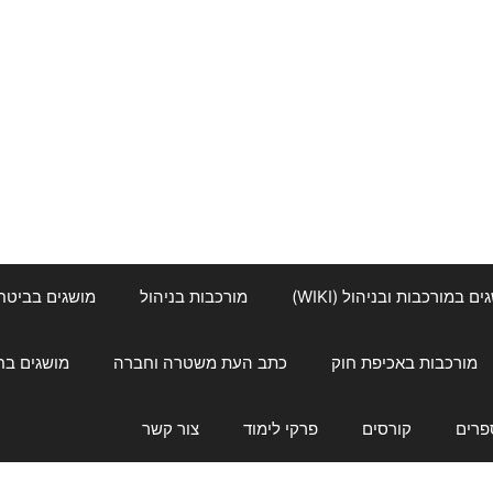
ם במורכבות ובניהול (WIKI)
מורכבות בניהול
מושגים בביטחון ל
מורכבות באכיפת חוק
כתב העת משטרה וחברה
מושגים בחינוך
פרים
קורסים
פרקי לימוד
צור קשר