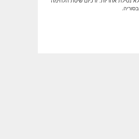
 במיצוי היתרון של לחימה באמצעות שליח (proxy), ללא נטילת אחריות. זו כיום שיטת הלחימה
בסוריה.