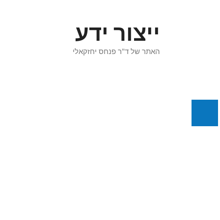
דלג
תוכן
ייצור ידע
האתר של ד"ר פנחס יחזקאלי