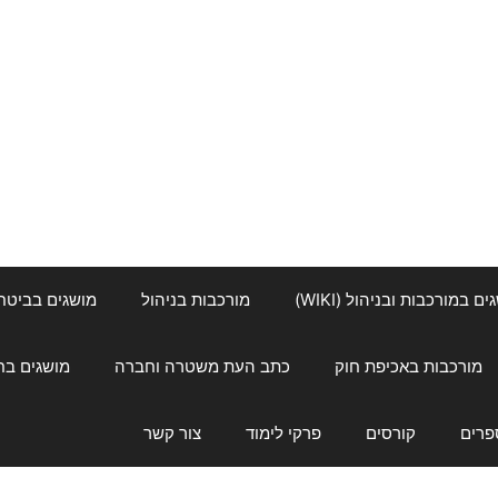
ם במורכבות ובניהול (WIKI)
מורכבות בניהול
מושגים בביטחון ל
מורכבות באכיפת חוק
כתב העת משטרה וחברה
מושגים בחינוך
פרים
קורסים
פרקי לימוד
צור קשר