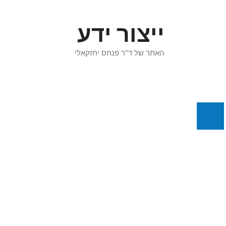
דלג
תוכן
ייצור ידע
האתר של ד"ר פנחס יחזקאלי