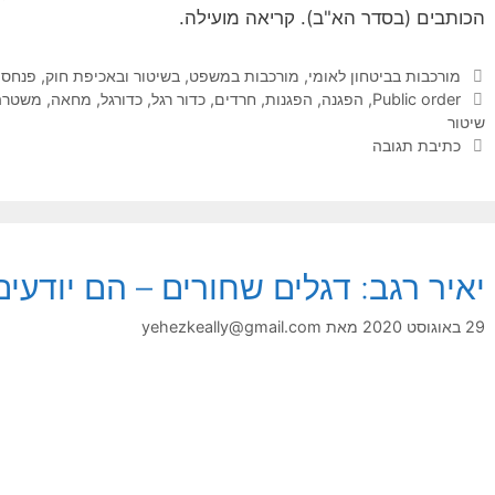
הכותבים (בסדר הא"ב). קריאה מועילה.
קטגוריות
מורכבות בביטחון לאומי
,
מורכבות במשפט, בשיטור ובאכיפת חוק
,
פנחס 
תגיות
Public order
,
הפגנה
,
הפגנות
,
חרדים
,
כדור רגל
,
כדורגל
,
מחאה
,
משטרה
שיטור
כתיבת תגובה
יאיר רגב: דגלים שחורים – הם יודעי
29 באוגוסט 2020
מאת
yehezkeally@gmail.com