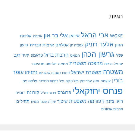
תגיות
אבי הראל
אלי בר און
איראן
WOKE
אליטת
אליטה
אלעד רזניק
ההון
אסלאם
ארצות הברית
גדעון
אמציה חן
גרשון הכהן
חרבות ברזל
יאיר רגב
שניר
טראמפ
חמאס
מהפכה משטרית
מנהיגות
ישראל
כרזות
מחאה
מלחמה
משטרה
עופר
משטרת ישראל
נתניהו
ניתוח רשתות ארגוניות
בורין
עוצמה
עזה
פלסטינים
עמר דנק
פוליטיקה
פיל בחנות חרסינה
פנחס יחזקאלי
קורונה
פרוגרס
רוסיה
צה"ל
צבא
רפורמה משפטית
רועי צזנה
שיטור
תהילים
שרית אונגר משיח
תרבות ארגונית