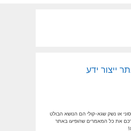
ר ייצור ידע
Hypersonic Missi) או נשק היפר-סוני או נשק שגא-קולי הם הנושא הבולט
ורכם את כל המאמרים שהופיעו באתר
!