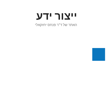
דלג
תוכן
ייצור ידע
האתר של ד"ר פנחס יחזקאלי