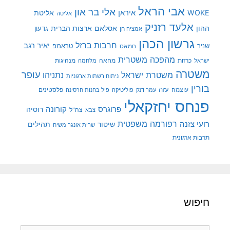
אבי הראל
אלי בר און
איראן
WOKE
אליטת
אליטה
אלעד רזניק
ההון
אסלאם
ארצות הברית
גדעון
אמציה חן
גרשון הכהן
חרבות ברזל
יאיר רגב
שניר
טראמפ
חמאס
מהפכה משטרית
מנהיגות
ישראל
כרזות
מחאה
מלחמה
משטרה
עופר
משטרת ישראל
נתניהו
ניתוח רשתות ארגוניות
בורין
עוצמה
עזה
פלסטינים
עמר דנק
פוליטיקה
פיל בחנות חרסינה
פנחס יחזקאלי
קורונה
פרוגרס
רוסיה
צה"ל
צבא
רפורמה משפטית
רועי צזנה
שיטור
תהילים
שרית אונגר משיח
תרבות ארגונית
חיפוש