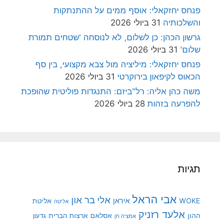
פנחס יחזקאלי: אוסף ממים על ההתנתקות
והשלכותיה
31 ביולי 2026
גרשון הכהן: כן לשלום, לא לנוסחה 'שטחים תמורת
שלום'
31 ביולי 2026
פנחס יחזקאלי: מיליציה מול צבא מקצועי, בין סף
הכאוס לקיפאון בירוקרטי
31 ביולי 2026
משה כהן אליה: רל"ביזם: התנגדות פוליטית שהופכת
להפרעה בזהות
28 ביולי 2026
תגיות
אבי הראל
אלי בר און
איראן
WOKE
אליטת
אליטה
אלעד רזניק
ההון
אסלאם
ארצות הברית
גדעון
אמציה חן