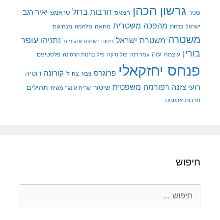
גרשון הכהן
חרבות ברזל
יאיר רגב
שניר
טראמפ
חמאס
מהפכה משטרית
מנהיגות
ישראל
כרזות
מחאה
מלחמה
משטרה
עופר
משטרת ישראל
נתניהו
ניתוח רשתות ארגוניות
בורין
עוצמה
עזה
פלסטינים
עמר דנק
פוליטיקה
פיל בחנות חרסינה
פנחס יחזקאלי
קורונה
פרוגרס
רוסיה
צה"ל
צבא
רפורמה משפטית
רועי צזנה
שיטור
תהילים
שרית אונגר משיח
תרבות ארגונית
חיפוש
חיפוש: