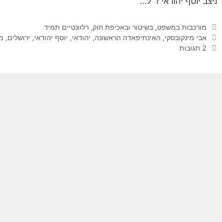
ניצב יוסף יהודאי ז״ל…
קטגוריות
מורכבות במשפט, בשיטור ובאכיפת חוק
,
רלוונטיים תמיד
תגיות
אבי מינקובסקי
,
האינתיפאדה הראשונה
,
יהודאי
,
יוסף יהודאי
,
ירושלים
,
מר
2 תגובות