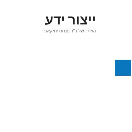
דלג
תוכן
ייצור ידע
האתר של ד"ר פנחס יחזקאלי