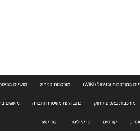
ם במורכבות ובניהול (WIKI)
מורכבות בניהול
מושגים בביטחון ל
מורכבות באכיפת חוק
כתב העת משטרה וחברה
מושגים בחינוך
פרים
קורסים
פרקי לימוד
צור קשר