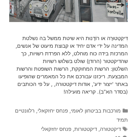
דִּיקְטָטוּרָה או רוֹדָנוּת היא שיטת ממשל בה נשלטת
המדינה על ידי אדם יחיד או קבוצת מיעוט של אנשים,
המרכזת בידה כוח מוחלט, ללא הפרדת רשויות, כך
שהדיקטטור (הרודן) שולט בשלוש רשויות
השלטון: הרשות המחוקקת, הרשות השופטת והרשות
המבצעת. ריכזנו עבורכם את כל המאמרים שהופיעו
באתר 'ייצור ידע', אודות דיקטטורה, , על פי הכותבים
(בסדר הא"ב). קריאה מועילה!
קטגוריות
מורכבות בביטחון לאומי
,
פנחס יחזקאלי
,
רלוונטיים
תמיד
תגיות
דיקטטורה
,
דיקטטורות
,
פנחס יחזקאלי