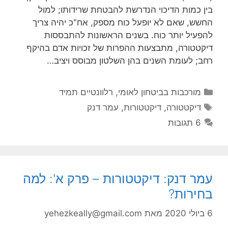
בין כמות הדיכוי הנדרשת להבטחת שרידותו; למול
החשש, שאם לא יופעל כוח מספק, אח"כ יהיה צריך
להפעיל יותר כוח. בשנים הראשונות להתבססות
דיקטטורה, מתבצעות ההפרות של זכויות אדם בהיקף
רחב; לעומת השנים בהן השלטון מבוסס ויציב…
קטגוריות
מורכבות בביטחון לאומי
,
רלוונטיים תמיד
תגיות
דיקטטורה
,
דיקטטורות
,
עמר דנק
6 תגובות
עמר דנק: דיקטטורות – פרק א': למה
בחירות?
6 ביולי 2020
מאת
yehezkeally@gmail.com