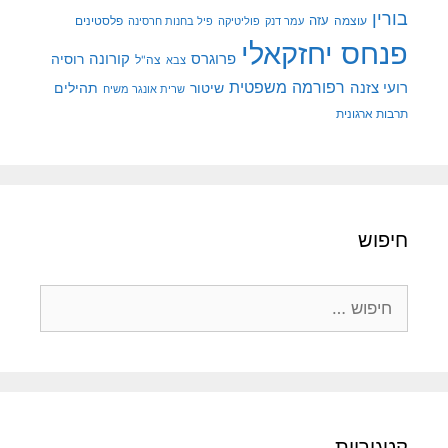
בורין
עוצמה
עזה
פלסטינים
עמר דנק
פוליטיקה
פיל בחנות חרסינה
פנחס יחזקאלי
קורונה
פרוגרס
רוסיה
צה"ל
צבא
רפורמה משפטית
רועי צזנה
שיטור
תהילים
שרית אונגר משיח
תרבות ארגונית
חיפוש
חיפוש:
קטגוריות