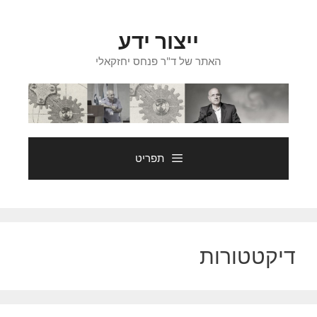
דלג
תוכן
ייצור ידע
האתר של ד"ר פנחס יחזקאלי
תפריט
דיקטטורות