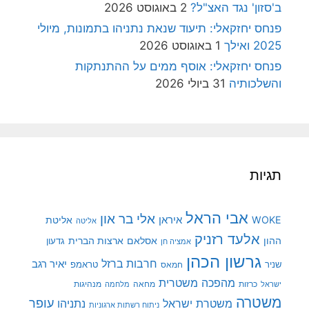
ב'סזון' נגד האצ"ל?
2 באוגוסט 2026
פנחס יחזקאלי: תיעוד שנאת נתניהו בתמונות, מיולי
2025 ואילך
1 באוגוסט 2026
פנחס יחזקאלי: אוסף ממים על ההתנתקות
והשלכותיה
31 ביולי 2026
תגיות
אבי הראל
אלי בר און
איראן
WOKE
אליטת
אליטה
אלעד רזניק
ההון
אסלאם
ארצות הברית
גדעון
אמציה חן
גרשון הכהן
חרבות ברזל
יאיר רגב
שניר
טראמפ
חמאס
מהפכה משטרית
מנהיגות
ישראל
כרזות
מחאה
מלחמה
משטרה
עופר
משטרת ישראל
נתניהו
ניתוח רשתות ארגוניות