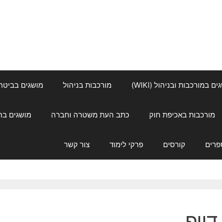
ם במורכבות ובניהול (WIKI)
מורכבות בניהול
מושגים בביטחון ל
מורכבות באכיפת חוק
כתב העת משטרה וחברה
מושגים בחינוך
פרים
קורסים
פרקי לימוד
צור קשר
דייפ