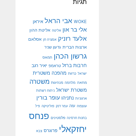
תגיות
אבי הראל
איראן
WOKE
אלי בר און
אליטת ההון
אליטה
אלעד רזניק
אסלאם
אמציה חן
ארצות הברית
גדעון שניר
גרשון הכהן
חמאס
חרבות ברזל
יאיר רגב
טראמפ
מהפכה משטרית
ישראל
כרזות
משטרה
מנהיגות
מחאה
מלחמה
משטרת ישראל
ניתוח רשתות
עופר בורין
נתניהו
ארגוניות
עוצמה
עזה
עמר דנק
פוליטיקה
פיל
פנחס
פלסטינים
בחנות חרסינה
יחזקאלי
פרוגרס
צבא