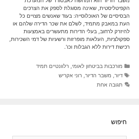
משבר הדיור הוא המחשה לאבסורד של המערכת
הקפיטליסטית, שאינה מסוגלת לספק את הצרכים
הבסיסיים של האוכלוסייה: בעוד שאנשים מצויים כל
העת במאבק מתמיד, לשלם את שכר הדירה שלהם או
להיזרק לרחוב, בעלי הדירות מתעשרים באמצעות
ספקולציות, העלאות מופרזות ורשעיות של דמי השכירות,
רכישת דירות ללא הגבלות וכו'.
קטגוריות
מורכבות בביטחון לאומי
,
רלוונטיים תמיד
תגיות
דיור
,
משבר הדיור
,
רוני אקריש
תגובה אחת
חיפוש