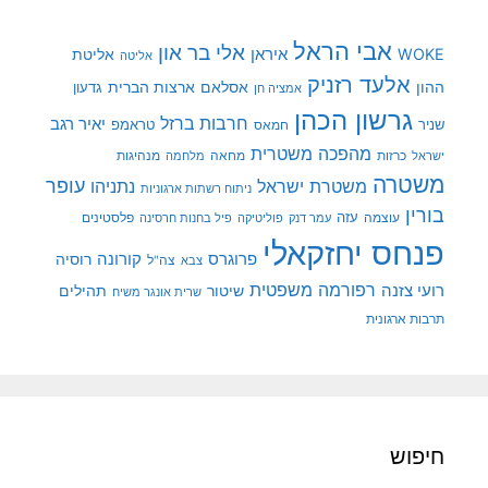
אבי הראל
אלי בר און
איראן
WOKE
אליטת
אליטה
אלעד רזניק
ההון
אסלאם
ארצות הברית
גדעון
אמציה חן
גרשון הכהן
חרבות ברזל
יאיר רגב
שניר
טראמפ
חמאס
מהפכה משטרית
מנהיגות
ישראל
כרזות
מחאה
מלחמה
משטרה
עופר
משטרת ישראל
נתניהו
ניתוח רשתות ארגוניות
בורין
עוצמה
עזה
פלסטינים
עמר דנק
פוליטיקה
פיל בחנות חרסינה
פנחס יחזקאלי
קורונה
פרוגרס
רוסיה
צה"ל
צבא
רפורמה משפטית
רועי צזנה
שיטור
תהילים
שרית אונגר משיח
תרבות ארגונית
חיפוש