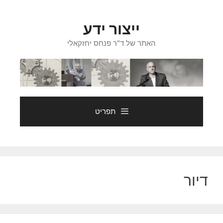
דלג
תוכן
ייצור ידע
האתר של ד"ר פנחס יחזקאלי
תפריט
דיור