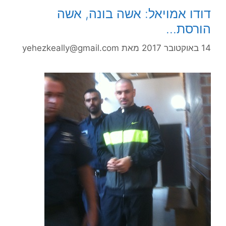
דודו אמויאל: אשה בונה, אשה
הורסת…
14 באוקטובר 2017
מאת
yehezkeally@gmail.com