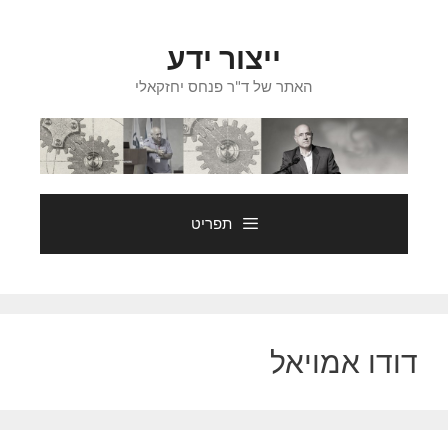
דלג
תוכן
ייצור ידע
האתר של ד"ר פנחס יחזקאלי
תפריט
דודו אמויאל