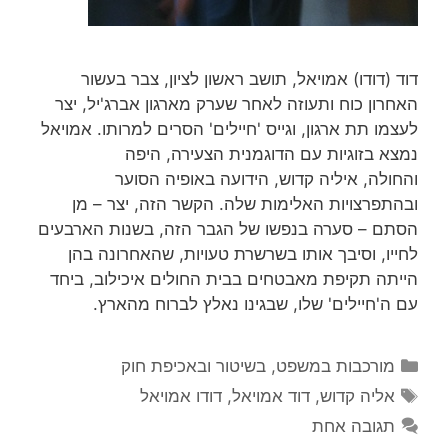
דוד (דודו) אמויאל, תושב ראשון לציון, צבר בעשור
האחרון כוח ותעוזה לאחר שערק מארגון אברג'יל, יצר
לעצמו תת ארגון, וגייס 'חיילים' הסרים למרותו. אמויאל
נמצא בזוגיות עם הדוגמנית הצעירה, היפה
והחולה, איליה קדוש, הידועה באופיה הסוער
ובהתפרצויות האלימות שלה. הקשר הזה, יצר – מן
הסתם – סערה בנפשו של הגבר הזה, בשנות הארבעים
לחייו, וסיבך אותו בשרשרת טעויות, שהאחרונה בהן
הייתה תקיפת מאבטחים בבית החולים איכילוב, ביחד
עם ה'חיילים' שלו, שבגינו נאלץ לברוח מהארץ.
קטגוריות
מורכבות במשפט, בשיטור ובאכיפת חוק
תגיות
אליה קדוש
,
דוד אמויאל
,
דודו אמויאל
תגובה אחת