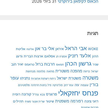
הכאוס לקיפאון בירוקרטי
31 ביולי 2026
תגיות
אבי הראל
אלי בר און
איראן
WOKE
אליטת
אליטה
אלעד רזניק
ההון
אסלאם
ארצות הברית
גדעון
אמציה חן
גרשון הכהן
חרבות ברזל
יאיר רגב
שניר
טראמפ
חמאס
מהפכה משטרית
מנהיגות
ישראל
כרזות
מחאה
מלחמה
משטרה
עופר
משטרת ישראל
נתניהו
ניתוח רשתות ארגוניות
בורין
עוצמה
עזה
פלסטינים
עמר דנק
פוליטיקה
פיל בחנות חרסינה
פנחס יחזקאלי
קורונה
פרוגרס
רוסיה
צה"ל
צבא
רפורמה משפטית
רועי צזנה
שיטור
תהילים
שרית אונגר משיח
תרבות ארגונית