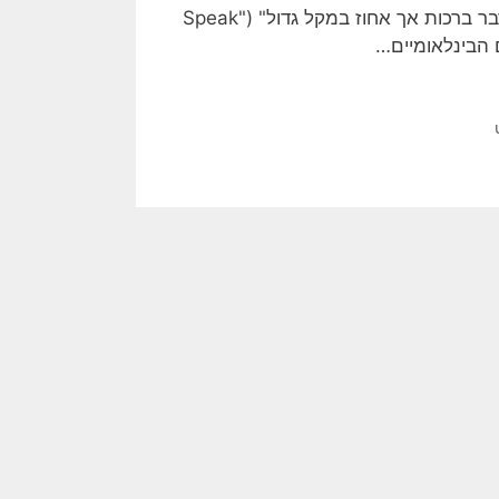
היה זה שטבע – בנאום במיניסוטה – את המשפט המפורסם, "דבר ברכות אך אחוז במקל גדול" ("Speak