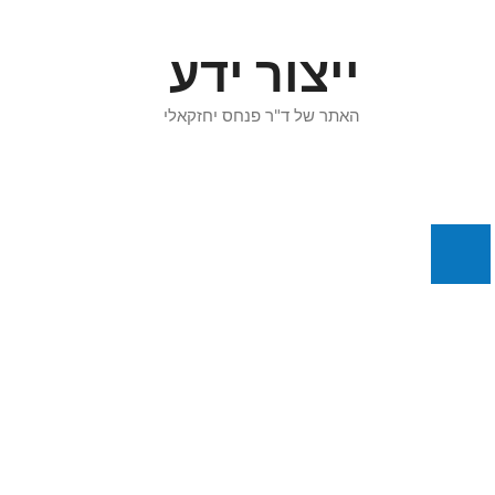
דלג
תוכן
ייצור ידע
האתר של ד"ר פנחס יחזקאלי