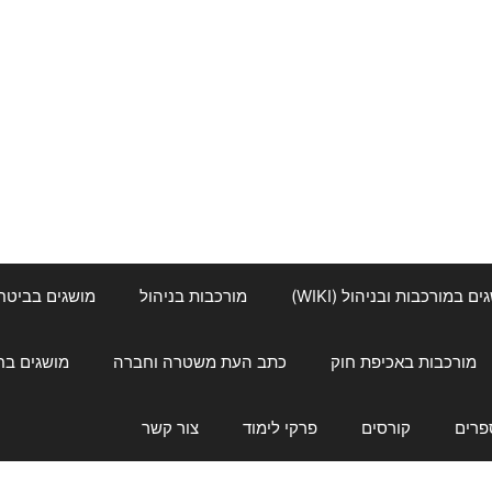
ם במורכבות ובניהול (WIKI)
מורכבות בניהול
מושגים בביטחון ל
מורכבות באכיפת חוק
כתב העת משטרה וחברה
מושגים בחינוך
פרים
קורסים
פרקי לימוד
צור קשר