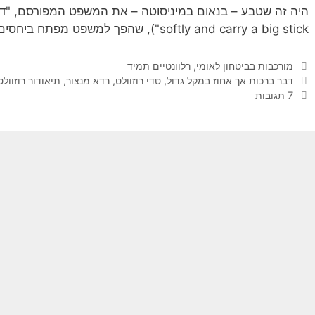
softly and carry a big stick"), שהפך למשפט מפתח ביחסים הבינלאומיים…
קטגוריות
מורכבות בביטחון לאומי
,
רלוונטיים תמיד
תגיות
דבר ברכות אך אחוז במקל גדול
,
טדי רוזוולט
,
רדא מנצור
,
תיאודור רוזוולט
7 תגובות