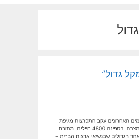
דול
קל גדול”
ימים האחרונים עקב התפרצות מגיפת
הקורונה והדחת הקברניט שלה, ברט קרוזייר, בגלל תלונותיו על מצבה. בספינה 4800 חיילים, מתוכם
 לאחד הגדולים שבנשיאי ארצות הברית –