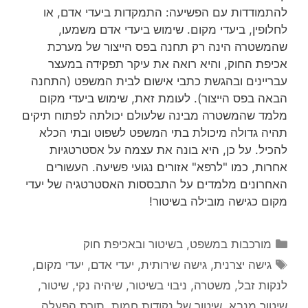
להתמודדות עם הפשיעה: התמקדות ביעדי אדם, או
לחלופין, ביעדי מקום. שימוש ביעדי אדם משמעו,
שהמשטרה הינה רק תחנה בפס הייצור של מערכת
אכיפת החוק, והיא רואה את עיקר תפקידה במעצר
עבריינים ובהגשת כתבי אישום לבית המשפט (התחנה
הבאה בפס הייצור). לעומת זאת, שימוש ביעדי מקום
מלמד שהמשטרה מבינה שלעולם יכולתה לפתוח תיקים
תהיה גדולה מיכולת בתי המשפט לשפוט ובתי הכלא
להכיל. על כן, היא בונה את עצמה על אסטרטגיות
אחרות, כמו "לרפא" אזורים נגועי פשיעה. העשורים
האחרונים מלמדים על התבססות האסטרטגיה של יעדי
מקום כגישה מובילה בשיטור!
קטגוריות
מורכבות במשפט, בשיטור ובאכיפת חוק
תגיות
גישה יצרנית
,
גישה שירותית
,
יעדי אדם
,
יעדי מקום
,
לנקות זבל
,
משטרה
,
ניבוי בשיטור
,
שיהיה נקי
,
שיטור
,
שיטור מנבא
,
שיטור של נקודות חמות
,
תורת הפעלה