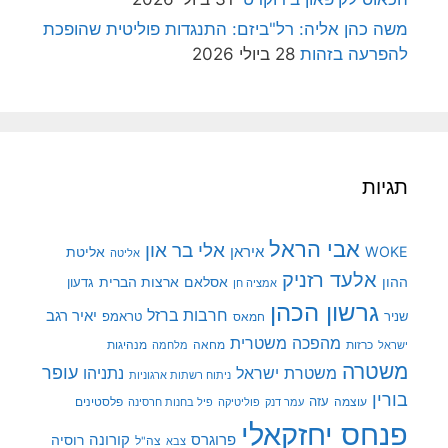
משה כהן אליה: רל"ביזם: התנגדות פוליטית שהופכת
להפרעה בזהות
28 ביולי 2026
תגיות
אבי הראל
אלי בר און
איראן
WOKE
אליטת
אליטה
אלעד רזניק
ההון
אסלאם
ארצות הברית
גדעון
אמציה חן
גרשון הכהן
חרבות ברזל
יאיר רגב
שניר
טראמפ
חמאס
מהפכה משטרית
מנהיגות
ישראל
כרזות
מחאה
מלחמה
משטרה
עופר
משטרת ישראל
נתניהו
ניתוח רשתות ארגוניות
בורין
עוצמה
עזה
פלסטינים
עמר דנק
פוליטיקה
פיל בחנות חרסינה
פנחס יחזקאלי
קורונה
פרוגרס
רוסיה
צה"ל
צבא