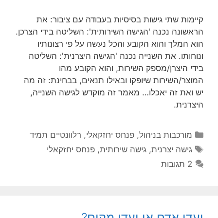
קיימות שתי גישות בסיסיות בעבודה עם ציבור: את
הראשונה נכנה 'הגישה השירותית': השליטה בידי הצרכן.
הוא המלך והוא הקובע והכל נעשה על פי רצונותיו
ונוחותו. את השנייה נכנה 'הגישה היצרנית': השליטה
בידי היצרן/מספק השירות, והוא הקובע מהו
המוצר/השירות שיופקו ובאילו תנאים, בבחינת: זה מה
יש ואת זה יאכלו… מאמר זה מוקדש לגישה השנייה,
היצרנית.
קטגוריות
מורכבות בניהול
,
פנחס יחזקאלי
,
רלוונטיים תמיד
תגיות
גישה יצרנית
,
גישה שירותית
,
פנחס יחזקאלי
2 תגובות
יעדי אדם או יעדי מקום?