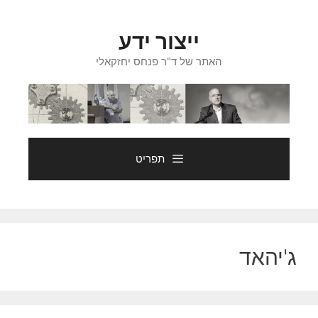
דלג
תוכן
ייצור ידע
האתר של ד"ר פנחס יחזקאלי
תפריט
ג'יהאד