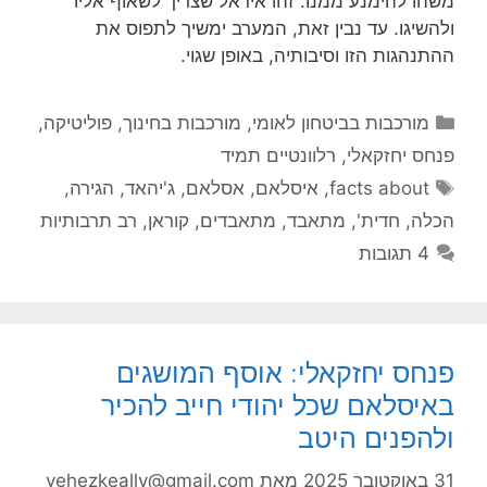
משהו להימנע ממנו. זהו אידאל שצריך לשאוף אליו
ולהשיגו. עד נבין זאת, המערב ימשיך לתפוס את
ההתנהגות הזו וסיבותיה, באופן שגוי.
קטגוריות
מורכבות בביטחון לאומי
,
מורכבות בחינוך
,
פוליטיקה
,
פנחס יחזקאלי
,
רלוונטיים תמיד
תגיות
facts about
,
איסלאם
,
אסלאם
,
ג'יהאד
,
הגירה
,
הכלה
,
חדית'
,
מתאבד
,
מתאבדים
,
קוראן
,
רב תרבותיות
4 תגובות
פנחס יחזקאלי: אוסף המושגים
באיסלאם שכל יהודי חייב להכיר
ולהפנים היטב
31 באוקטובר 2025
מאת
yehezkeally@gmail.com