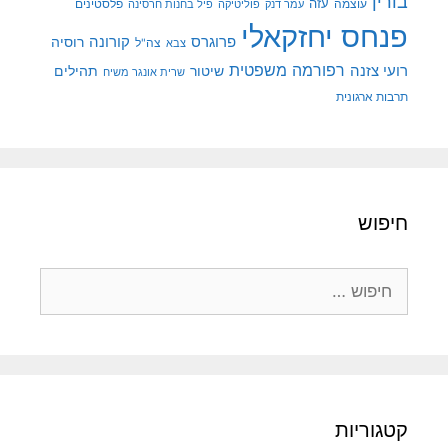
בורין
עוצמה
עזה
פלסטינים
עמר דנק
פוליטיקה
פיל בחנות חרסינה
פנחס יחזקאלי
קורונה
פרוגרס
רוסיה
צה"ל
צבא
רפורמה משפטית
רועי צזנה
שיטור
תהילים
שרית אונגר משיח
תרבות ארגונית
חיפוש
חיפוש:
קטגוריות