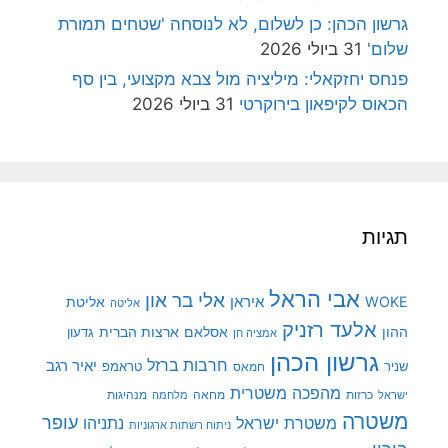
גרשון הכהן: כן לשלום, לא לנוסחה 'שטחים תמורת
שלום'
31 ביולי 2026
פנחס יחזקאלי: מיליציה מול צבא מקצועי, בין סף
הכאוס לקיפאון בירוקרטי
31 ביולי 2026
תגיות
אבי הראל
אלי בר און
איראן
WOKE
אליטת
אליטה
אלעד רזניק
ההון
אסלאם
ארצות הברית
גדעון
אמציה חן
גרשון הכהן
חרבות ברזל
יאיר רגב
שניר
טראמפ
חמאס
מהפכה משטרית
מנהיגות
ישראל
כרזות
מחאה
מלחמה
משטרה
עופר
משטרת ישראל
נתניהו
ניתוח רשתות ארגוניות