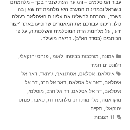
עבור המוסלמים – והגיעה העת שנכיר בכך – מלחמתם
בישראל ובמדינות המערב היא מלחמת דת שאין בה
פשרה, ומטרתה להשליט את עליונות האיסלאם בעולם
כולו. ריכזנו עבורכם את המאמרים שהופיעו באתר 'ייצור
ידע', על מלחמת הדת המוסלמית והשלכותיה, על פי
הכותבים (בסדר הא"ב). קריאה מועילה.
קטגוריות
אמונה
,
מורכבות בביטחון לאומי
,
פנחס יחזקאלי
,
רלוונטיים תמיד
תגיות
איסלאם
,
אסלאם
,
אסתנזאף
,
ג'יהאד
,
דאר אל
איסלאם
,
דאר אל אסלאם
,
דאר אל חרב
,
דר אל
איסלאם
,
דר אל אסלאם
,
דר אל חרב
,
מוסלמי
,
מוקוואמה
,
מלחמות דת
,
מלחמת דת
,
סאבר
,
פנחס
יחזקאלי
,
תקייה
11 תגובות