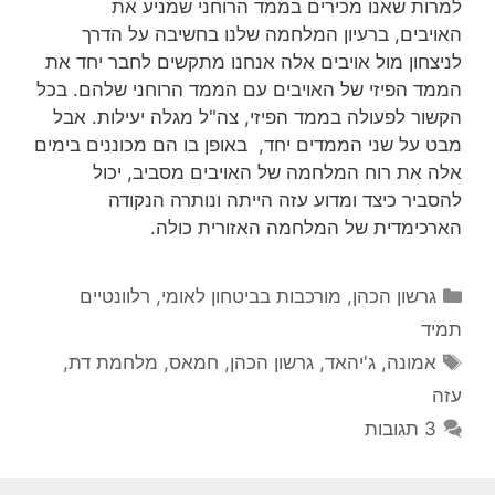
למרות שאנו מכירים בממד הרוחני שמניע את
האויבים, ברעיון המלחמה שלנו בחשיבה על הדרך
לניצחון מול אויבים אלה אנחנו מתקשים לחבר יחד את
הממד הפיזי של האויבים עם הממד הרוחני שלהם. בכל
הקשור לפעולה בממד הפיזי, צה"ל מגלה יעילות. אבל
מבט על שני הממדים יחד, באופן בו הם מכוננים בימים
אלה את רוח המלחמה של האויבים מסביב, יכול
להסביר כיצד ומדוע עזה הייתה ונותרה הנקודה
הארכימדית של המלחמה האזורית כולה.
קטגוריות
גרשון הכהן
,
מורכבות בביטחון לאומי
,
רלוונטיים
תמיד
תגיות
אמונה
,
ג'יהאד
,
גרשון הכהן
,
חמאס
,
מלחמת דת
,
עזה
3 תגובות