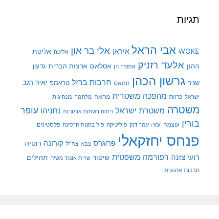
תגיות
אבי הראל
אלי בר און
איראן
WOKE
אליטת
אליטה
אלעד רזניק
ההון
אסלאם
ארצות הברית
גדעון
אמציה חן
גרשון הכהן
חרבות ברזל
יאיר רגב
שניר
טראמפ
חמאס
מהפכה משטרית
מנהיגות
ישראל
כרזות
מחאה
מלחמה
משטרה
עופר
משטרת ישראל
נתניהו
ניתוח רשתות ארגוניות
בורין
עוצמה
עזה
פלסטינים
עמר דנק
פוליטיקה
פיל בחנות חרסינה
פנחס יחזקאלי
קורונה
פרוגרס
רוסיה
צה"ל
צבא
רפורמה משפטית
רועי צזנה
שיטור
תהילים
שרית אונגר משיח
תרבות ארגונית