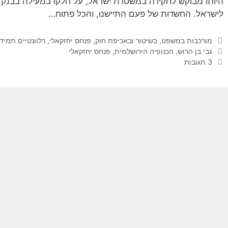
היותו מבוקש לחקירה במשטרת ישראל, על חלקו במעילה בבנק 
לישראל. החשדות של פעם התיישנו, והכל פתוח…
קטגוריות
מורכבות במשפט, בשיטור ובאכיפת חוק
,
פנחס יחזקאלי
,
רלוונטיים תמיד
תגיות
גבי בן הרוש
,
הכנופיה הירושלמית
,
פנחס יחזקאלי
3 תגובות