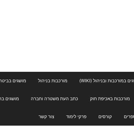
ם במורכבות ובניהול (WIKI)
מורכבות בניהול
מושגים בביטחון ל
מורכבות באכיפת חוק
כתב העת משטרה וחברה
מושגים בחינוך
פרים
קורסים
פרקי לימוד
צור קשר