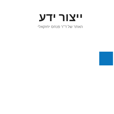
דלג
תוכן
ייצור ידע
האתר של ד"ר פנחס יחזקאלי